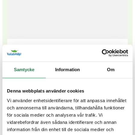
Forskning och utveckling
,
Vårt miljöarbete
Vad händer efter sorteringen?
Samtycke
Information
Om
Visa fler artiklar
Denna webbplats använder cookies
Vi använder enhetsidentifierare för att anpassa innehållet
och annonserna till användarna, tillhandahålla funktioner
Om oss
för sociala medier och analysera vår trafik. Vi
vidarebefordrar även sådana identifierare och annan
information från din enhet till de sociala medier och
Kundcenter