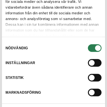
Dokument
för sociala medier och analysera vår trafik. Vi
vidarebefordrar även sådana identifierare och annan
Hittade inga dokument
information från din enhet till de sociala medier och
Vanliga frågor
annons- och analysföretag som vi samarbetar med.
Dessa kan i sin tur kombinera informationen med annan
Vad har ni för tömningsfrekvens på slam?
information som du har tillhandahållit eller som de har
samlat in när du har använt deras tjänster.
Samtyckesval
NÖDVÄNDIG
Varför måste jag tömma min slambrunn
regelbundet?
INSTÄLLNINGAR
Varför ser det ut som min slambrunn inte är tömd
STATISTIK
fast ni säger att ni varit här?
MARKNADSFÖRING
Jag har beställt slamtömning, när kommer ni?