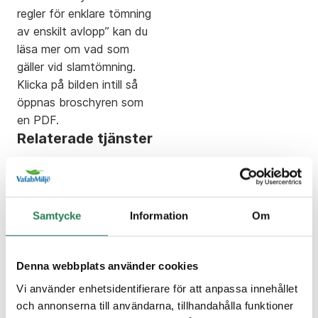
regler för enklare tömning
av enskilt avlopp” kan du
läsa mer om vad som
gäller vid slamtömning.
Klicka på bilden intill så
öppnas broschyren som
en PDF.
Relaterade tjänster
Beställ extra tömning
->
Samtycke
Information
Om
Uppehåll i hämtning
->
Denna webbplats använder cookies
Slamtömning
->
Vi använder enhetsidentifierare för att anpassa innehållet
och annonserna till användarna, tillhandahålla funktioner