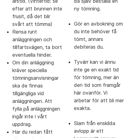
årstid. (Vintertid: se
då själv beställa en
efter att brunnen inte
ny tömning.
frusit, då det blir
Gör en avbokning om
svårt att tömma)
du inte behöver få
Rensa runt
tömt, annars
anläggningen och
debiteras du.
tillfartsvägen, ta bort
eventuella hinder.
Tyvärr kan vi ännu
Om din anläggning
inte ge en exakt tid
kräver speciella
för tömning, mer än
tömningsanvisningar
den tid som framgår
ska de finnas
här ovanför. Vi
tillgängliga vid
arbetar för att bli mer
anläggningen. Att
exakta.
fylla på anläggningen
ingår inte i vårt
Slam från enskilda
uppdrag.
avlopp är ett
Har du redan fått