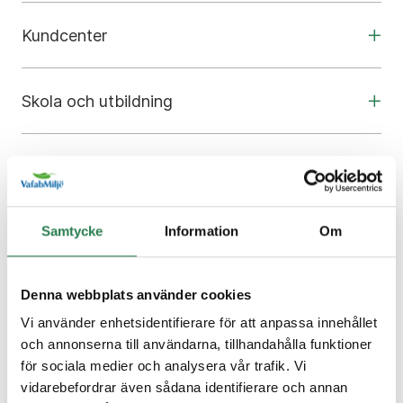
Kundcenter
Skola och utbildning
Din avfallshantering
Samtycke
Information
Om
Om webbplatsen
Inställningar för Cookies
Denna webbplats använder cookies
Om Cookies
Personuppgiftshantering
Vi använder enhetsidentifierare för att anpassa innehållet
och annonserna till användarna, tillhandahålla funktioner
för sociala medier och analysera vår trafik. Vi
Stäng sök
vidarebefordrar även sådana identifierare och annan