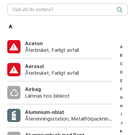
A
Aceton
A
Återbruket, Farligt avfall
B
C
Aerosol
Återbruket, Farligt avfall
D
E
Airbag
F
Lämnas hos bilskrot
G
H
Aluminium-oblat
I
Återvinningsstation, Metallförpackningar
J
K