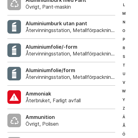
Aluminiumburk med Pant
L
Övrigt, Pant-maskin
M
N
Aluminiumburk utan pant
Återvinningsstation, Metallförpackningar
O
P
Aluminiumfolie/-form
R
Återvinningsstation, Metallförpackningar
S
T
Aluminiumfolie/form
U
Återvinningsstation, Metallförpackningar
V
W
Ammoniak
Återbruket, Farligt avfall
Y
Z
Ammunition
Ä
Övrigt, Polisen
Å
Ö