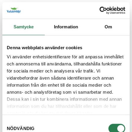
Diabilder
Övrigt, Restavfall - Gröna kärlet
Samtycke
Information
Om
Diesel
Återbruket, Farligt avfall
Denna webbplats använder cookies
Diskborste
Övrigt, Restavfall - Gröna kärlet
Vi använder enhetsidentifierare för att anpassa innehållet
och annonserna till användarna, tillhandahålla funktioner
för sociala medier och analysera vår trafik. Vi
Diskett
vidarebefordrar även sådana identifierare och annan
Övrigt, Restavfall - Gröna kärlet
information från din enhet till de sociala medier och
annons- och analysföretag som vi samarbetar med.
Diskmaskin
Dessa kan i sin tur kombinera informationen med annan
Återbruket, Vitvaror
information som du har tillhandahållit eller som de har
samlat in när du har använt deras tjänster.
Diskmedelsflaska
Samtyckesval
Återvinningsstation, Plastförpackningar. Eller pla
NÖDVÄNDIG