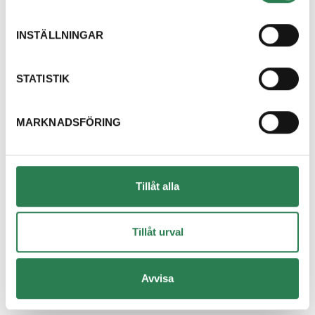
Disktrasa
Övrigt, Restavfall - Gröna kärlet
INSTÄLLNINGAR
Dricksglas
STATISTIK
Återbruket, Isolering
MARKNADSFÖRING
Dryckestråg (papper runt flerpack)
Återvinningsstation, Pappersförpackningar. Eller 
Duschdraperi
Tillåt alla
Återbruket, Tapeter, takpapp och gummi
Duschvägg
Tillåt urval
Återbruket, Fönster
Avvisa
DVD-skiva
Övrigt, Restavfall - Gröna kärlet