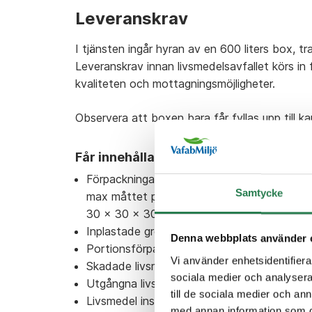
Leveranskrav
I tjänsten ingår hyran av en 600 liters box, 
Leveranskrav innan livsmedelsavfallet körs in
kvaliteten och mottagningsmöjligheter.
Observera att boxen bara får fyllas upp till k
Får innehålla:
Förpackningar i metall-, plast- eller pappers
Samtycke
max måttet på förpackningen är
30 x 30 x 30 cm.
Inplastade grönsaker och frukt
Denna webbplats använder 
Portionsförpackade maträtter
Vi använder enhetsidentifierar
Skadade livsmedel
sociala medier och analysera 
Utgångna livsmedelsvaror
till de sociala medier och a
Livsmedel insamlade i mindre papperspåse e
med annan information som du 