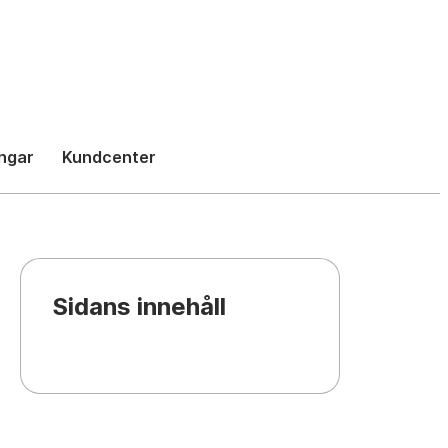
h
ngar
Kundcenter
Sidans innehåll
{{chapter.title}}