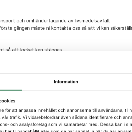
transport och omhändertagande av livsmedelsavfall.
 första gången måste ni kontakta oss så att vi kan säkerställ
ant så att locket kan stängas.
förpackning innehållande fast och/eller flytande livsmedel, dä
Information
cookies
e för att anpassa innehållet och annonserna till användarna, tillh
vår trafik. Vi vidarebefordrar även sådana identifierare och anna
nnons- och analysföretag som vi samarbetar med. Dessa kan i sin
xempelvis bröd, frukt, bär och grönt
har tillhandahållit eller som de har samlat in när du har använt 