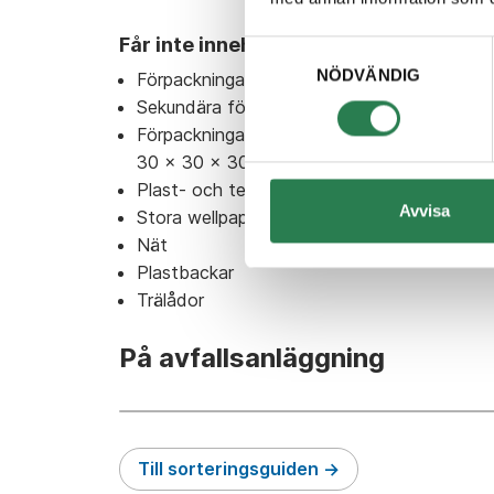
Får inte innehålla:
Samtyckesval
NÖDVÄNDIG
Förpackningar av glas
Sekundära förpackningar
Förpackningar större än
30 x 30 x 30 cm
Plast- och textilsäckar
Avvisa
Stora wellpappskartonger
Nät
Plastbackar
Trälådor
På avfallsanläggning
Till sorteringsguiden