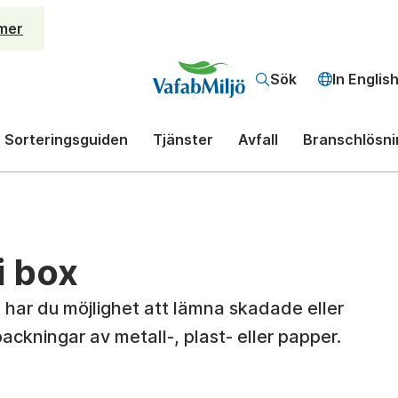
mer
Sök
In Englis
Sorteringsguiden
Tjänster
Avfall
Branschlösni
i box
 har du möjlighet att lämna skadade eller
ckningar av metall-, plast- eller papper.