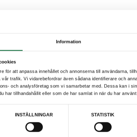
ven tvätta golvet i miljöboden eller avfallsrummet. Inför
ateriella saker förutom kärlen.
Information
cookies
e för att anpassa innehållet och annonserna till användarna, tillh
vår trafik. Vi vidarebefordrar även sådana identifierare och anna
nnons- och analysföretag som vi samarbetar med. Dessa kan i sin
har tillhandahållit eller som de har samlat in när du har använt 
ditt företag / bostadsrättsförening.
INSTÄLLNINGAR
STATISTIK