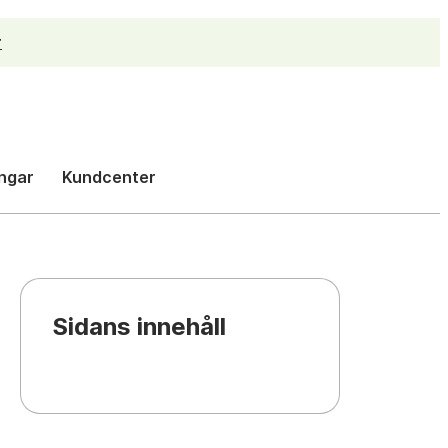
r
h
ngar
Kundcenter
Sidans innehåll
{{chapter.title}}
h