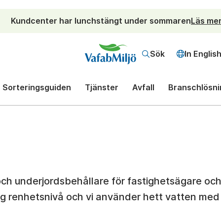
Kundcenter har lunchstängt under sommaren
Läs me
Sök
In Englis
Sorteringsguiden
Tjänster
Avfall
Branschlösni
l och underjordsbehållare för fastighetsägare oc
ög renhetsnivå och vi använder hett vatten med