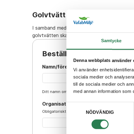
Golvtvätt i avfallsrum
I samband med att vi tvättar era kärl kan vi ä
golvtvätten ska det ska vara rent från andra m
Samtycke
Beställ tvätt
Denna webbplats använder 
namn/företag
*
Vi använder enhetsidentifierar
sociala medier och analysera 
till de sociala medier och a
med annan information som du 
Ditt namn om du är privatperson eller namnet på 
organisationsnummer
Samtyckesval
Obligatoriskt om du har ett företag.
NÖDVÄNDIG