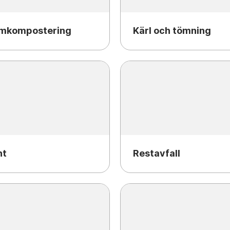
mkompostering
Kärl och tömning
nt
Restavfall