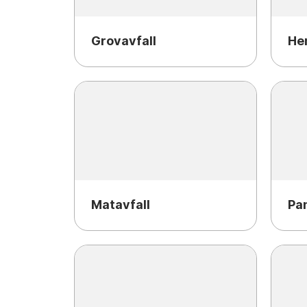
Grovavfall
He
Matavfall
Pa