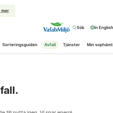
 mer
Sök
In Englis
Sorteringsguiden
Avfall
Tjänster
Min sophämt
fall.
 till nytta igen. Vi spar energi