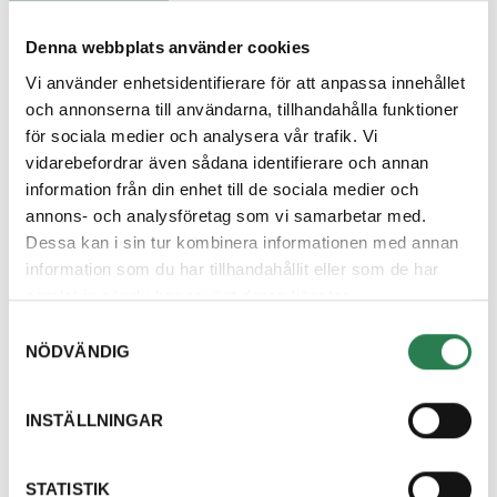
Denna webbplats använder cookies
Vi använder enhetsidentifierare för att anpassa innehållet
26 juni 2024
och annonserna till användarna, tillhandahålla funktioner
Närsorterat på Västerås
för sociala medier och analysera vår trafik. Vi
Cityfestival
vidarebefordrar även sådana identifierare och annan
information från din enhet till de sociala medier och
annons- och analysföretag som vi samarbetar med.
Fler nyheter
Dessa kan i sin tur kombinera informationen med annan
information som du har tillhandahållit eller som de har
samlat in när du har använt deras tjänster.
Om oss
Samtyckesval
NÖDVÄNDIG
Kundcenter
INSTÄLLNINGAR
Skola och utbildning
STATISTIK