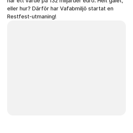
har ett värde på 132 miljarder euro. Helt galet,
eller hur? Därför har Vafabmiljö startat en
Restfest-utmaning!