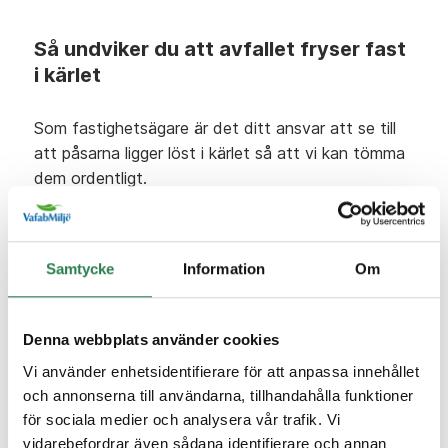
Så undviker du att avfallet fryser fast
i kärlet
Som fastighetsägare är det ditt ansvar att se till
att påsarna ligger löst i kärlet så att vi kan tömma
dem ordentligt.
Tips på hur du undviker fastfruset avfall i dina kärl
hittar du på våra sociala medier samt på webben
Samtycke
Information
Om
under
vafabmiljo.se/avfall/sophamtning/
Denna webbplats använder cookies
Vafabmiljö
Vi använder enhetsidentifierare för att anpassa innehållet
Kommunalförbund
och annonserna till användarna, tillhandahålla funktioner
för sociala medier och analysera vår trafik. Vi
vidarebefordrar även sådana identifierare och annan