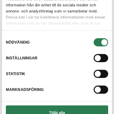
information från din enhet till de sociala medier och
Relaterat innehåll
annons- och analysföretag som vi samarbetar med.
Dessa kan i sin tur kombinera informationen med annan
information som du har tillhandahållit eller som de har
samlat in när du har använt deras tjänster.
Samtyckesval
NÖDVÄNDIG
INSTÄLLNINGAR
STATISTIK
MARKNADSFÖRING
30 juni 2026
Vi slutar samla returpapper från
verksamheter
Efter en lagändring får vi inte längre samla in
Tillåt alla