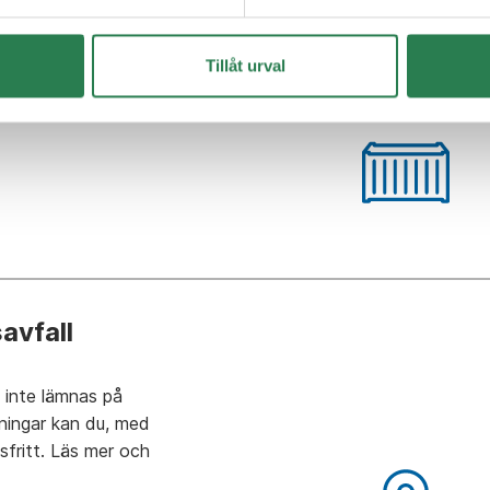
ta?
 är både
Tillåt urval
älja att få ditt avfall
adress.
avfall
 inte lämnas på
ningar kan du, med
fritt. Läs mer och