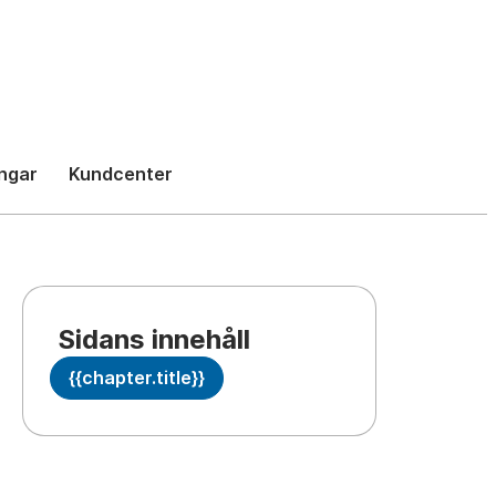
h
ngar
Kundcenter
Sidans innehåll
{{chapter.title}}