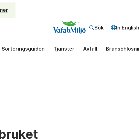
mer
Sök
In Englis
Sorteringsguiden
Tjänster
Avfall
Branschlösni
rbruket