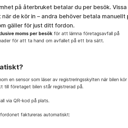
amhet på återbruket betalar du per besök. Vissa
t när de kör in – andra behöver betala manuellt
m gäller för just ditt fordon.
klusive moms per besök
för att lämna företagsavfall på
tnader för att ta hand om avfallet på ett bra sätt.
atiskt?
om en sensor som läser av registreringsskylten när bilen kör 
till företaget bilen står registrerad på.
ll via QR-kod på plats.
 fordonet faktureras automatiskt: