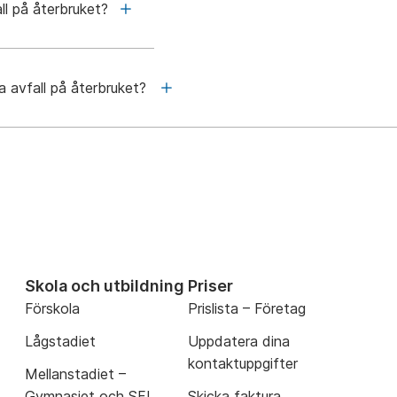
ll på återbruket?
a avfall på återbruket?
Skola och utbildning
Priser
Förskola
Prislista – Företag
Lågstadiet
Uppdatera dina
kontaktuppgifter
Mellanstadiet –
Gymnasiet och SFI
Skicka faktura