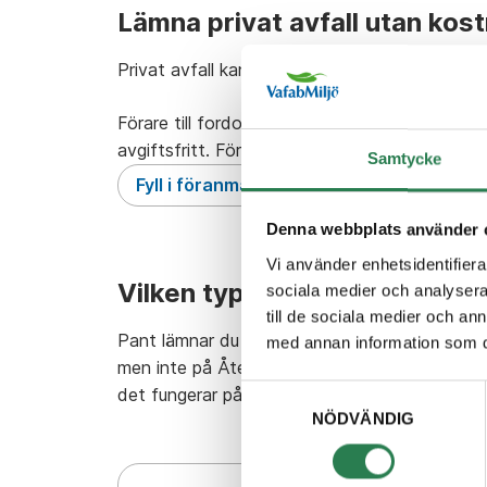
Lämna privat avfall utan kos
Privat avfall kan du lämna utan att betala.
Förare till fordon som
faktureras automatis
avgiftsfritt. Föranmälan kan göras max 12 gån
Samtycke
Fyll i föranmälan - privat avfall
Denna webbplats använder 
Vi använder enhetsidentifierar
Vilken typ av avfall vill du lä
sociala medier och analysera 
till de sociala medier och a
Pant lämnar du kostnadsfritt. Förpackningsav
med annan information som du 
men inte på Återbruket. Vid farligt avfall beh
Samtyckesval
det fungerar på
Återbruket för företag.
NÖDVÄNDIG