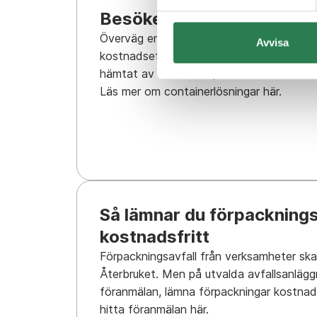
Besöker du återbruket of
Överväg en containerlösning istället –
det
Avvisa
kostnadseffektivt och bekvämt.
Du kan v
hämtat av oss direkt på din verksamhets
Läs mer om containerlösningar här.
Så lämnar du förpacknings
kostnadsfritt
Förpackningsavfall från verksamheter ska
Återbruket. Men på utvalda avfallsanlägg
föranmälan, lämna förpackningar kostnads
hitta föranmälan här.