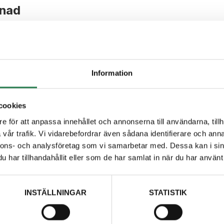
tnad
kt
behöver göra en föranmälan för att besöket ska bli
ger per kalenderår och fordon.
Information
cookies
e för att anpassa innehållet och annonserna till användarna, tillh
mna?
vår trafik. Vi vidarebefordrar även sådana identifierare och anna
nnons- och analysföretag som vi samarbetar med. Dessa kan i sin
fall från verksamheter och företag kan du lämna kostnadsfri
har tillhandahållit eller som de har samlat in när du har använt 
över du som företag fylla i ett inlämnarintyg. Läs mer om hur
INSTÄLLNINGAR
STATISTIK