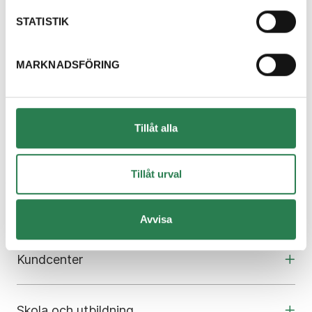
Miljöinformatör
070-739 95 53
STATISTIK
Mejl
MARKNADSFÖRING
Kaj Wallin
Miljöinformatör
021 39 35 57
Tillåt alla
Mejl
Tillåt urval
Om oss
Avvisa
Kundcenter
Skola och utbildning