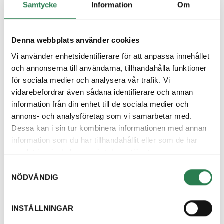
Samtycke
Information
Om
Denna webbplats använder cookies
Vi använder enhetsidentifierare för att anpassa innehållet
och annonserna till användarna, tillhandahålla funktioner
för sociala medier och analysera vår trafik. Vi
vidarebefordrar även sådana identifierare och annan
Ladda ned PDF för utskrift
information från din enhet till de sociala medier och
annons- och analysföretag som vi samarbetar med.
Dessa kan i sin tur kombinera informationen med annan
Kontaktperson
information som du har tillhandahållit eller som de har
Abdirizak Hussein
samlat in när du har använt deras tjänster.
Miljöinformatör
Samtyckesval
073-868 15 81
NÖDVÄNDIG
Mejl
INSTÄLLNINGAR
Emilia Hultman