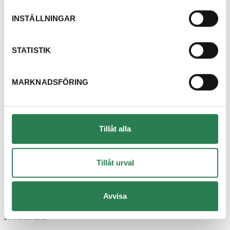
INSTÄLLNINGAR
STATISTIK
MARKNADSFÖRING
Tillåt alla
Bild: Avfallstrappan
Tillåt urval
Deponera
Energiutvinna
Återvinna
Avvisa
Återanvända
Minimera