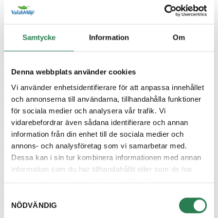
Arbetsmaterial till podden
Ordlista
Samtycke
Information
Om
Denna webbplats använder cookies
Gruppdiskussionsfrågor
Vi använder enhetsidentifierare för att anpassa innehållet
och annonserna till användarna, tillhandahålla funktioner
för sociala medier och analysera vår trafik. Vi
vidarebefordrar även sådana identifierare och annan
Skrivuppgift om minimering
information från din enhet till de sociala medier och
annons- och analysföretag som vi samarbetar med.
Dessa kan i sin tur kombinera informationen med annan
Länktips
information som du har tillhandahållit eller som de har
samlat in när du har använt deras tjänster.
Samtyckesval
Ladda ner skrivuppgifter
NÖDVÄNDIG