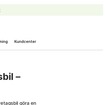
r
h
ning
Kundcenter
bil –
retagsbil göra en