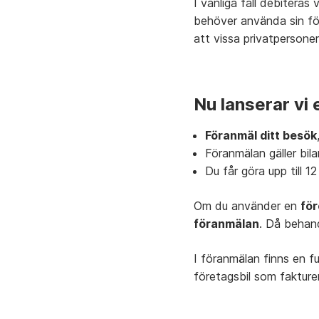
I
vanliga
fall
debiteras 
behöver
använda
sin
fö
att
vissa
privatpersone
Nu lanserar
vi
Föranmäl
ditt
besök
Föranmälan gäller
bil
Du
får
göra
upp
till
1
Om
du
använder
en
för
föranmälan
.
Då
behan
I
föranmälan
finns
en
f
företagsbil
som
fakture