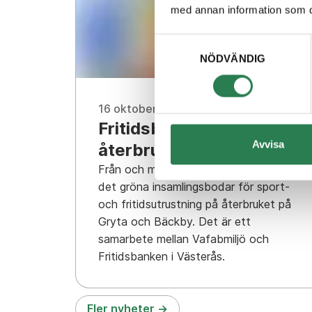
med annan information som du 
Samtyckesval
NÖDVÄNDIG
16 oktober 2025
Fritidsbanken på
Avvisa
återbruket
Från och med fredag 17 oktober finns
det gröna insamlingsbodar för sport-
och fritidsutrustning på återbruket på
Gryta och Bäckby. Det är ett
samarbete mellan Vafabmiljö och
Fritidsbanken i Västerås.
Fler nyheter