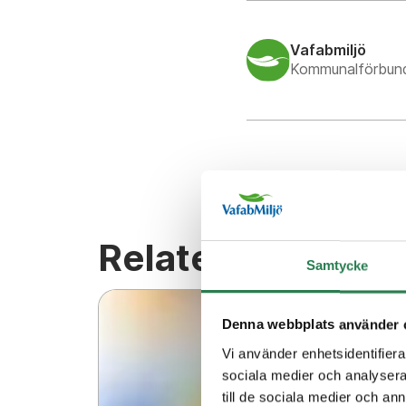
Vafabmiljö
Kommunalförbun
Relaterat innehål
Samtycke
Denna webbplats använder 
Vi använder enhetsidentifierar
sociala medier och analysera 
till de sociala medier och a