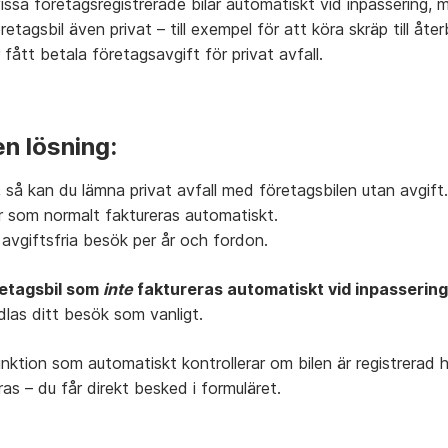
vissa
företagsregistrerade
bilar
automatiskt
vid
inpassering,
retagsbil
även
privat –
till
exempel
för
att
köra
skräp
till
åter
r
fått
betala
företagsavgift för privat avfall.
en
lösning
:
,
så
kan
du
lämna
privat
avfall
med
företagsbilen
utan
avgift
.
ar
som
normalt
faktureras
automatiskt.
2
avgiftsfria
besök
per
år
och
fordon
.
etagsbil
som
inte
faktureras
automatiskt
vid
inpassering
dlas
ditt
besök
som
vanligt.
unktion
som
automatiskt
kontrollerar
om
bilen
är
registrerad
ras –
du
får
direkt
besked
i
formuläret.