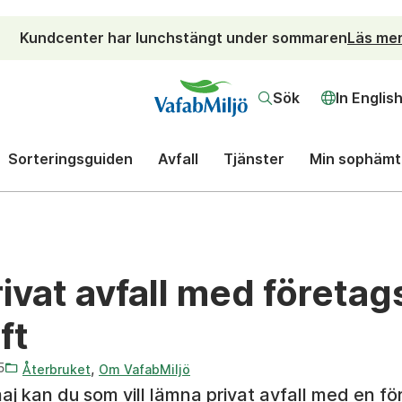
Kundcenter har lunchstängt under sommaren
Läs me
Sök
In Englis
Sorteringsguiden
Avfall
Tjänster
Min sophämt
vat avfall med företags
ft
5
,
Återbruket
Om VafabMiljö
j kan du som vill lämna privat avfall med en fö