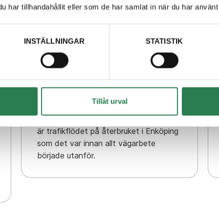
har tillhandahållit eller som de har samlat in när du har använt 
INSTÄLLNINGAR
STATISTIK
8 oktober 2025
Återbruket Enköping
Tillåt urval
återgår till normal trafik
Från och med måndag den 6 oktober
är trafikflödet på återbruket i Enköping
som det var innan allt vägarbete
började utanför.