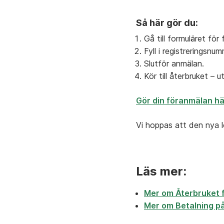
Så
här
gör
du:
Gå
till
formuläret
för
Fyll
i
registreringsnu
Slutför
anmälan.
Kör
till
återbruket –
u
Gör
din
föranmälan
hä
Vi
hoppas
att
den
nya
Läs mer:
Mer om Återbruket f
Mer om Betalning p