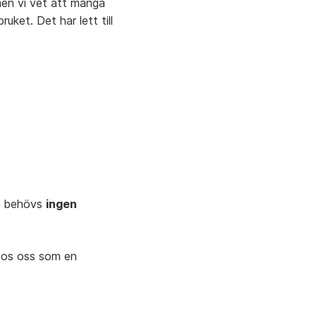
men
vi
vet
att
många
bruket.
Det
har
lett
till
behövs
ingen
hos
oss
som
en