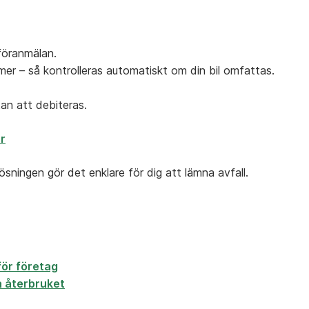
föranmälan.
mmer –
så
kontrolleras
automatiskt
om
din
bil
omfattas.
tan
att
debiteras.
r
lösningen
gör
det
enklare
för
dig
att
lämna
avfall.
ör företag
å återbruket