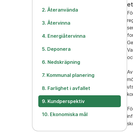
e
2. Återanvända
Fö
re
3. Återvinna
se
fo
4. Energiåtervinna
Ge
5. Deponera
Va
oc
6. Nedskräpning
Av
7. Kommunal planering
mö
ut
8. Farlighet i avfallet
ko
9. Kundperspektiv
Fö
10. Ekonomiska mål
in
sk