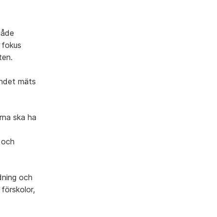
både
 fokus
ten.
oendet mäts
erna ska ha
n och
dning och
förskolor,