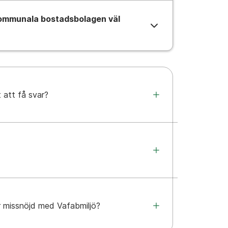
ommunala bostadsbolagen väl 
t att få svar?
är missnöjd med Vafabmiljö?