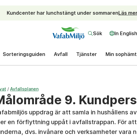
Kundcenter har lunchstängt under sommaren
Läs me
Sök
In Englis
Sorteringsguiden
Avfall
Tjänster
Min sophämt
/
vat
Avfallsplanen
Målområde 9. Kundpers
fabmiljös uppdrag är att samla in hushållens avf
er en förflyttning uppåt i avfallstrappan. För a
nderna, dvs. invånare och verksamheter vara nö