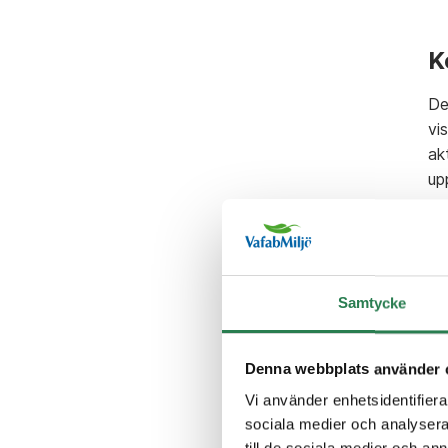
K
De
vi
ak
up
F
Samtycke
Denna webbplats använder 
Vi använder enhetsidentifierar
sociala medier och analysera 