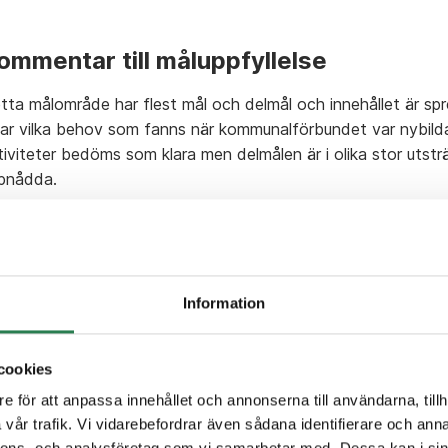
ommentar till måluppfyllelse
tta målområde har flest mål och delmål och innehållet är spr
sar vilka behov som fanns när kommunalförbundet var nybil
tiviteter bedöms som klara men delmålen är i olika stor utstr
pnådda.
örklaring till färgerna i cirklarna
Information
Grönt = Klart
Ljusgrönt = Arbete pågår
Gul = Försenat
cookies
Grått = Ej startat
e för att anpassa innehållet och annonserna till användarna, tillh
vår trafik. Vi vidarebefordrar även sådana identifierare och anna