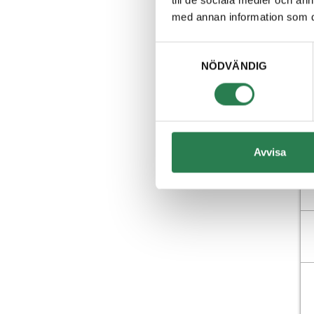
till de sociala medier och a
med annan information som du 
Samtyckesval
NÖDVÄNDIG
Avvisa