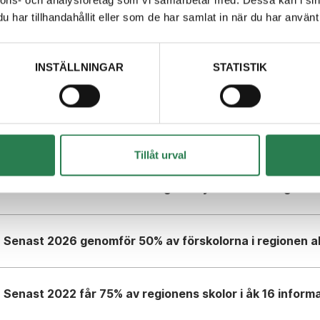
nnons- och analysföretag som vi samarbetar med. Dessa kan i sin
Senast 2030 är 90% av invånarna nöjda med och har fö
har tillhandahållit eller som de har samlat in när du har använt 
År 2030 är självservice utvecklad jämfört med 2020
INSTÄLLNINGAR
STATISTIK
Senast 2030 genomför 5% av myndiga kommuninvånare e
varje år
Tillåt urval
Senast 2022 finns en strategi för systematiskt digital 
Senast 2026 genomför 50% av förskolorna i regionen ak
Senast 2022 får 75% av regionens skolor i åk 1­6 informa