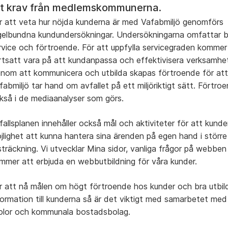
tt krav från medlemskommunerna.
r att veta hur nöjda kunderna är med Vafabmiljö genomförs
gelbundna kundundersökningar. Undersökningarna omfattar 
rvice och förtroende. För att uppfylla servicegraden kommer
rtsatt vara på att kundanpassa och effektivisera verksamhe
nom att kommunicera och utbilda skapas förtroende för att
fabmiljö tar hand om avfallet på ett miljöriktigt sätt. Förtr
kså i de mediaanalyser som görs.
fallsplanen innehåller också mål och aktiviteter för att kund
jlighet att kunna hantera sina ärenden på egen hand i större
sträckning. Vi utvecklar Mina sidor, vanliga frågor på webbe
mmer att erbjuda en webbutbildning för våra kunder.
r att nå målen om högt förtroende hos kunder och bra utbil
formation till kunderna så är det viktigt med samarbetet med 
olor och kommunala bostadsbolag.