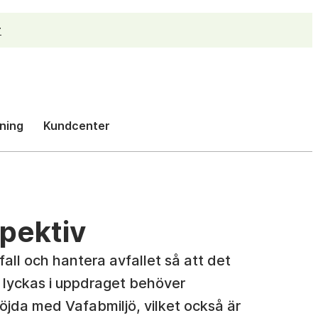
r
h
ning
Kundcenter
pektiv
all och hantera avfallet så att det
tt lyckas i uppdraget behöver
jda med Vafabmiljö, vilket också är