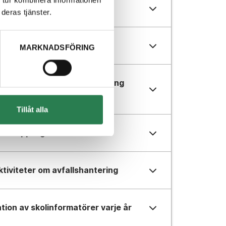
 tur kombinera informationen
rtroende för Vafabmiljö
deras tjänster.
MARKNADSFÖRING
n internetbaserad utbildning 
Tillåt alla
återkoppling
tiviteter om avfallshantering
tion av skolinformatörer varje år