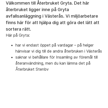
Välkommen till Återbruket Gryta. Det här
återbruket ligger inne på Gryta
avfallsanläggning i Västerås. Vi miljöarbetare
finns här för att hjälpa dig att göra det lätt att
sortera rätt.
Här på Gryta:
har vi endast öppet på vardagar – på helger
hänvisar vi dig till de andra återbruken i Västerås
saknar vi behållare för Insamling av föremål till
återanvändning, men du kan lämna det på
Återbruket Stenby
har vi en insamlingsbod för Fritidsbanken där du
kan lämna sport- och fritidsutrustning som är
helt och rent, som exempelvis skridskor, skidor,
hjälmar, hockeyskydd, flytväst etc
saknas en container för Insamling av föremål.
Du kan lämna saker för återanvändning på