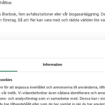
hållbar.
 återbruk, fem avfallsstationer eller vår biogasanläggning. D
h företag. Så att fler kan vara med och rädda världen lite va
let”
göra stor skillnad. I samarbete med våra medlemskommuner,
Information
r vi framtidens lösningar, förändrar beteenden och tar oss
 cirkulär ekonomi. Vi samarbetar för en bättre värld, för ett
cookies
e för att anpassa innehållet och annonserna till användarna, tillh
vår trafik. Vi vidarebefordrar även sådana identifierare och anna
nnons- och analysföretag som vi samarbetar med. Dessa kan i sin
har tillhandahållit eller som de har samlat in när du har använt 