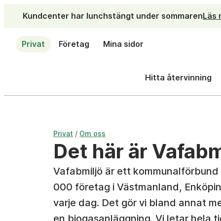
Kundcenter har lunchstängt under sommaren
Läs 
Privat
Företag
Mina sidor
Hitta återvinning
/
Privat
Om oss
Det här är Vafabm
Vafabmiljö är ett kommunalförbund 
000 företag i Västmanland, Enköpin
varje dag. Det gör vi bland annat me
en biogasanläggning. Vi letar hela t