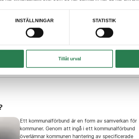
åller och utvecklar vi avfallstjänster för alla som bor och
våra kunder och andra aktörer arbetar vi för att skapa ett
INSTÄLLNINGAR
STATISTIK
Tillåt urval
ag”
?
Ett kommunalförbund är en form av samverkan för
kommuner. Genom att ingå i ett kommunalförbund
överlämnar kommunen hantering av specificerade