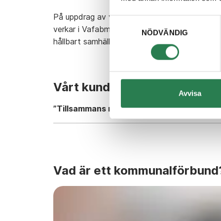
På uppdrag av våra medlemskommuner tillhandah
Samtyckesval
verkar i Vafabmiljöregionen. Tillsammans med 
NÖDVÄNDIG
hållbart samhälle.
Vårt kundlöfte
Avvisa
”Tillsammans räddar vi
världen lite varje d
Vad är ett kommunalförbund