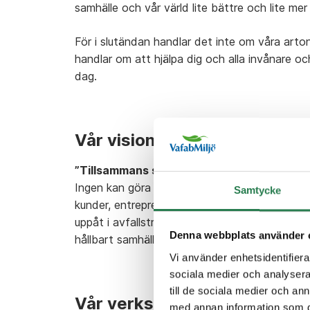
samhälle och vår värld lite bättre och lite mer 
För i slutändan handlar det inte om våra arton
handlar om att hjälpa dig och alla invånare oc
dag.
Vår vision
”Tillsammans skapar vi det hållbara samhäl
Ingen kan göra allt, men tillsammans kan vi 
Samtycke
kunder, entreprenörer och andra aktörer hitta
uppåt i avfallstrappan samtidigt som vi främjar
Denna webbplats använder 
hållbart samhälle.
Vi använder enhetsidentifierar
sociala medier och analysera 
till de sociala medier och a
Vår verksamhetsidé
med annan information som du 