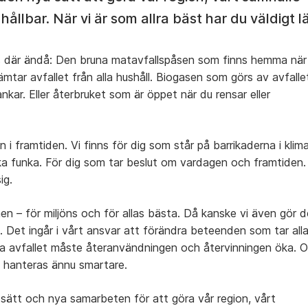
 hållbar. När vi är som allra bäst har du väldigt l
ns där ändå: Den bruna matavfallspåsen som finns hemma när
hämtar avfallet från alla hushåll. Biogasen som görs av avfalle
tankar. Eller återbruket som är öppet när du rensar eller
n i framtiden. Vi finns för dig som står på barrikaderna i klim
t ska funka. För dig som tar beslut om vardagen och framtiden.
ig.
 – för miljöns och för allas bästa. Då kanske vi även gör d
et. Det ingår i vårt ansvar att förändra beteenden som tar all
ska avfallet måste återanvändningen och återvinningen öka. 
hanteras ännu smartare.
ya sätt och nya samarbeten för att göra vår region, vårt