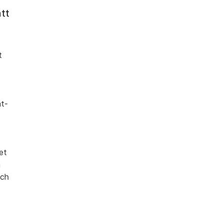
ätt
t
at-
et
a
Och