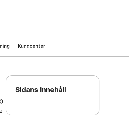
h
ning
Kundcenter
Sidans innehåll
{{chapter.title}}
10
e
h