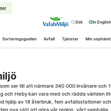
mer
Sök
In Englis
Sorteringsguiden
Avfall
Tjänster
Min sophämt
iljö
som ser till att närmare 340 000 invånare och 
g och Heby kan vara med och rädda världen lit
d hjälp av 18 återbruk, fem avfallsstationer oc
iden nya sätt att göra vår region, vårt samhälle