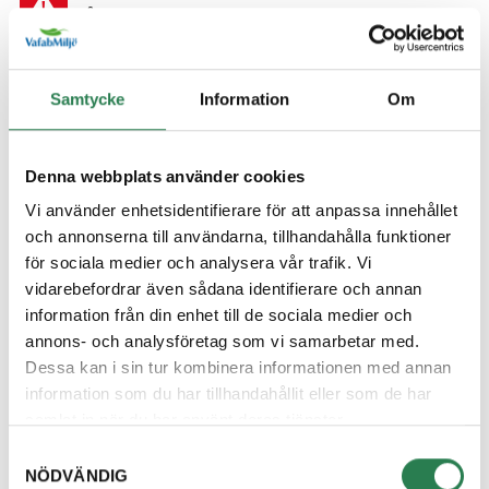
Återbruket, Farligt avfall
Diskborste
Samtycke
Information
Om
Övrigt, Restavfall - Gröna kärlet
Diskett
Denna webbplats använder cookies
Övrigt, Restavfall - Gröna kärlet
Vi använder enhetsidentifierare för att anpassa innehållet
och annonserna till användarna, tillhandahålla funktioner
Diskmaskin
för sociala medier och analysera vår trafik. Vi
Återbruket, Vitvaror
vidarebefordrar även sådana identifierare och annan
information från din enhet till de sociala medier och
Diskmedelsflaska
annons- och analysföretag som vi samarbetar med.
Återvinningsstation, Plastförpackningar. Eller plas
Dessa kan i sin tur kombinera informationen med annan
information som du har tillhandahållit eller som de har
Disktrasa
samlat in när du har använt deras tjänster.
Övrigt, Restavfall - Gröna kärlet
Samtyckesval
NÖDVÄNDIG