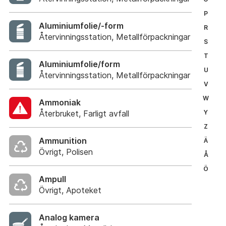
P
Aluminiumfolie/-form
R
Återvinningsstation, Metallförpackningar
S
T
Aluminiumfolie/form
U
Återvinningsstation, Metallförpackningar
V
W
Ammoniak
Återbruket, Farligt avfall
Y
Z
Ammunition
Ä
Övrigt, Polisen
Å
Ö
Ampull
Övrigt, Apoteket
Analog kamera