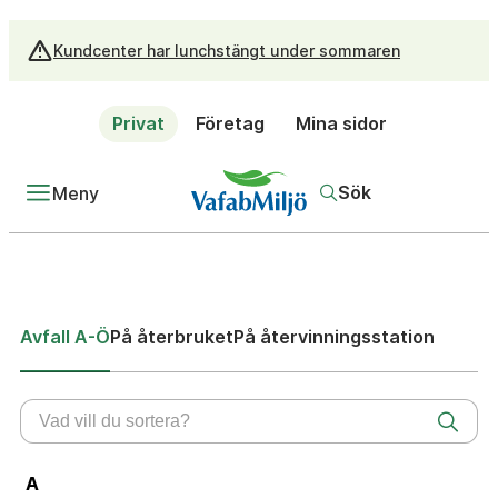
Kundcenter har lunchstängt under sommaren
Privat
Företag
Mina sidor
Sök
Meny
Avfall A-Ö
På återbruket
På återvinningsstation
A