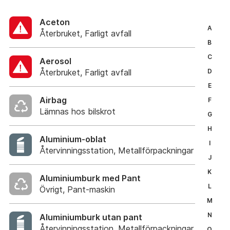
Aceton
A
Återbruket, Farligt avfall
B
C
Aerosol
Återbruket, Farligt avfall
D
E
Airbag
F
Lämnas hos bilskrot
G
H
Aluminium-oblat
I
Återvinningsstation, Metallförpackningar
J
K
Aluminiumburk med Pant
L
Övrigt, Pant-maskin
M
N
Aluminiumburk utan pant
Återvinningsstation, Metallförpackningar
O