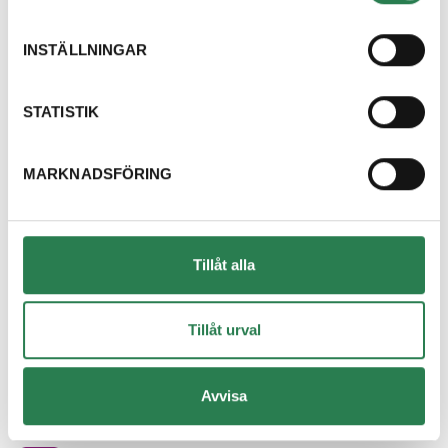
Dricksglas
Återbruket, Isolering
INSTÄLLNINGAR
Dryckestråg (papper runt flerpack)
Återvinningsstation, Pappersförpackningar. Eller p
STATISTIK
Duschdraperi
MARKNADSFÖRING
Återbruket, Tapeter, takpapp och gummi
Duschvägg
Återbruket, Fönster
Tillåt alla
DVD-skiva
Övrigt, Restavfall - Gröna kärlet
Tillåt urval
Däck med fälg
Avvisa
Återbruket, Däck