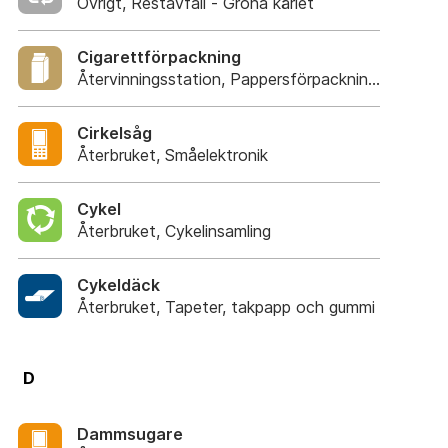
Övrigt, Restavfall - Gröna kärlet
Cigarettförpackning
Återvinningsstation, Pappersförpackningar. Eller p
Cirkelsåg
Återbruket, Småelektronik
Cykel
Återbruket, Cykelinsamling
Cykeldäck
Återbruket, Tapeter, takpapp och gummi
D
Dammsugare