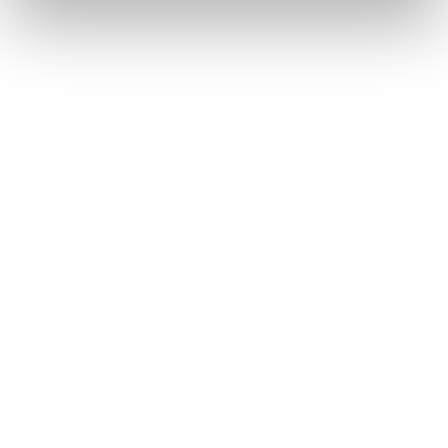
Däck utan fälg
Återbruket, Däck
Dörr med mindre glaspartier
Återbruket, Soffor och sängar
E
E-ciggarett (elcigarett)
Återbruket, Småelektronik
Elapparat
Återbruket, Småelektronik
Elkabel
Återbruket, Kabelskrot