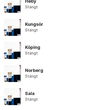
Heby
Stängt
P
Aluminiumfolie/-form
R
Återvinningsstation, Metallförpackningar
S
Kungsör
T
Stängt
Aluminiumfolie/form
U
Återvinningsstation, Metallförpackningar
V
Köping
W
Ammoniak
Stängt
Återbruket, Farligt avfall
Y
Z
Ammunition
Ä
Norberg
Övrigt, Polisen
Å
Stängt
Ö
Ampull
Övrigt, Apoteket
Sala
Stängt
Analog kamera