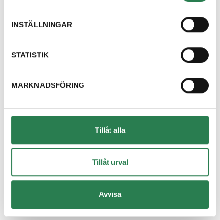
Dricksglas
Återbruket, Isolering
INSTÄLLNINGAR
Dryckestråg (papper runt flerpack)
Återvinningsstation, Pappersförpackningar. Eller p
STATISTIK
Duschdraperi
MARKNADSFÖRING
Återbruket, Tapeter, takpapp och gummi
Duschvägg
Återbruket, Fönster
Tillåt alla
DVD-skiva
Övrigt, Restavfall - Gröna kärlet
Tillåt urval
Däck med fälg
Avvisa
Återbruket, Däck