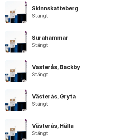
Återbruket, Metallskrot
Skinnskatteberg
Stängt
Anteckningspapper
Återvinningsstation, Tidningar
Surahammar
Armaturer
Stängt
Återbruket, Ljuskällor
Asbest
Västerås, Bäckby
Privatpersoner kan lämna in max 30 liter utan tr
Stängt
Asfalt (mindre mängder)
Västerås, Gryta
Återbruket, Tegel, kakel och betong
Stängt
Aska
Övrigt, Restavfall - Gröna kärlet
Västerås, Hälla
Stängt
Avfettningsmedel