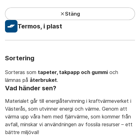
Stäng
Kundcenter har lunchstängt under sommaren
Termos, i plast
Privat
Företag
Mina sidor
Sök
Meny
Sortering
Sorteras som
tapeter, takpapp och gummi
och
lämnas på
återbruket
.
Vad händer sen?
Avfall A-Ö
På återbruket
På återvinningsstation
Materialet går till energiåtervinning i kraftvärmeverket i
Västerås, som utvinner energi och värme. Genom att
värma upp våra hem med fjärrvärme, som kommer från
avfall, minskar vi användningen av fossila resurser – ett
bättre miljöval!
A