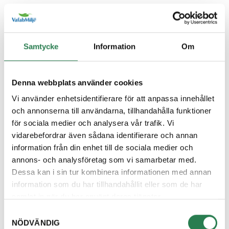
Återbruket, Farligt avfall
Diskborste
Samtycke
Information
Om
Övrigt, Restavfall - Gröna kärlet
Diskett
Denna webbplats använder cookies
Övrigt, Restavfall - Gröna kärlet
Vi använder enhetsidentifierare för att anpassa innehållet
och annonserna till användarna, tillhandahålla funktioner
Diskmaskin
för sociala medier och analysera vår trafik. Vi
Återbruket, Vitvaror
vidarebefordrar även sådana identifierare och annan
information från din enhet till de sociala medier och
Diskmedelsflaska
annons- och analysföretag som vi samarbetar med.
Återvinningsstation, Plastförpackningar. Eller plas
Dessa kan i sin tur kombinera informationen med annan
information som du har tillhandahållit eller som de har
Disktrasa
samlat in när du har använt deras tjänster.
Övrigt, Restavfall - Gröna kärlet
Samtyckesval
NÖDVÄNDIG