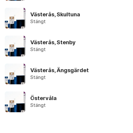
Återbruket, Farligt avfall
Västerås, Skultuna
Avloppsrör i plast
Stängt
Återbruket, Plast och frigolit
Västerås, Stenby
Avokadokärna
Övrigt, Matavfall - Bruna kärlet
Stängt
B
Västerås, Ängsgärdet
Stängt
Badkar
Återbruket, Metallskrot
Östervåla
Stängt
Bag-in-box, kartong
Återvinningsstation, Pappersförpackningar. Eller 
Bag-in-box, påse med tapp