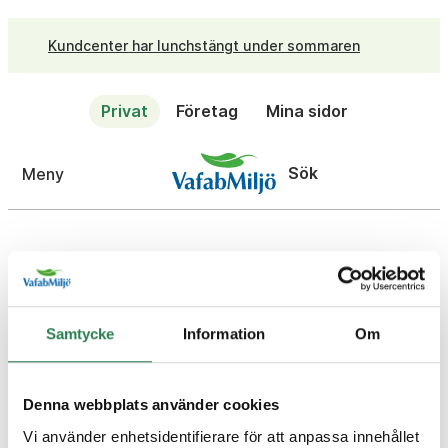
Kundcenter har lunchstängt under sommaren
Privat
Företag
Mina sidor
Sök
Meny
Avfall A-Ö
På återbruket
På återvinningsstation
Samtycke
Information
Om
Denna webbplats använder cookies
{{KEY}}
Vi använder enhetsidentifierare för att anpassa innehållet