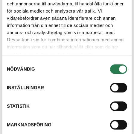
och annonserna till användarna, tillhandahålla funktioner
för sociala medier och analysera vår trafik. Vi
vidarebefordrar även sådana identifierare och annan
{{item.name}}
information från din enhet till de sociala medier och
annons- och analysföretag som vi samarbetar med.
Dessa kan i sin tur kombinera informationen med annan
information som du har tillhandahållit eller som de har
samlat in när du har använt deras tjänster.
Samtyckesval
Om oss
NÖDVÄNDIG
INSTÄLLNINGAR
Kundcenter
STATISTIK
MARKNADSFÖRING