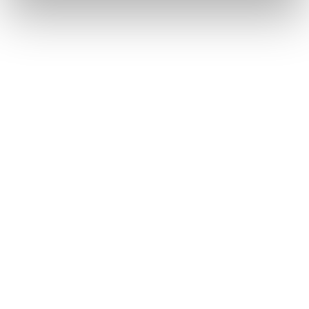
Däck utan fälg
Återbruket, Däck
Dörr med mindre glaspartier
Återbruket, Soffor och sängar
E
E-ciggarett (elcigarett)
Återbruket, Småelektronik
Elapparat
Återbruket, Småelektronik
Elkabel
Återbruket, Kabelskrot