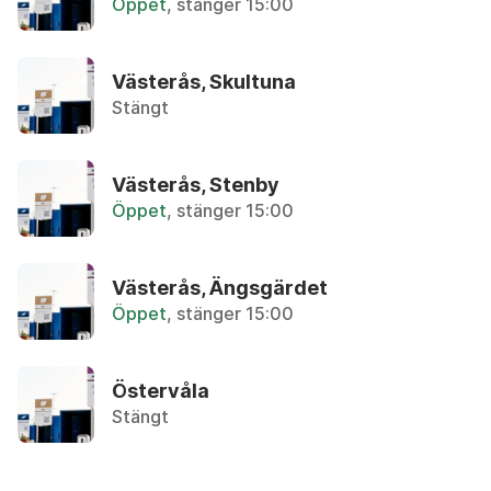
Öppet
, stänger 15:00
Återbruket, Farligt avfall
Avloppsrör i plast
Västerås, Skultuna
Återbruket, Plast och frigolit
Stängt
Avokadokärna
Övrigt, Matavfall - Bruna kärlet
Västerås, Stenby
Öppet
, stänger 15:00
B
Västerås, Ängsgärdet
Öppet
, stänger 15:00
Badkar
Återbruket, Metallskrot
Östervåla
Bag-in-box, kartong
Stängt
Återvinningsstation, Pappersförpackningar. Eller 
Bag-in-box, påse med tapp