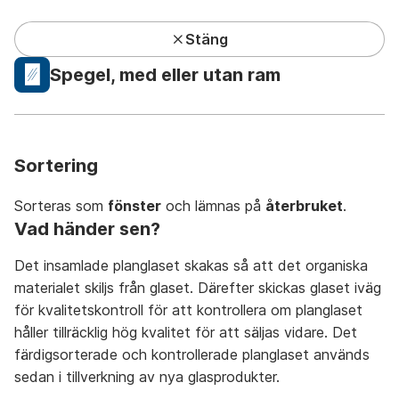
Stäng
Kundcenter har lunchstängt under sommaren
Spegel, med eller utan ram
Privat
Företag
Mina sidor
Sök
Meny
Sortering
Sorteras som
fönster
och lämnas på
återbruket
.
Vad händer sen?
Det insamlade planglaset skakas så att det organiska
Avfall A-Ö
På återbruket
På återvinningsstation
materialet skiljs från glaset. Därefter skickas glaset iväg
för kvalitetskontroll för att kontrollera om planglaset
håller tillräcklig hög kvalitet för att säljas vidare. Det
färdigsorterade och kontrollerade planglaset används
sedan i tillverkning av nya glasprodukter.
A