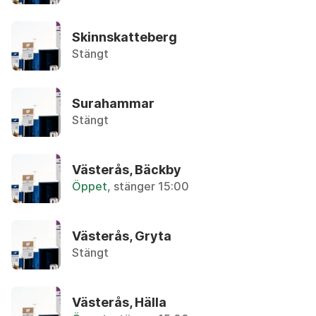
Återbruket, Metallskrot
Skinnskatteberg
Anteckningspapper
Stängt
Återvinningsstation, Tidningar
Armaturer
Surahammar
Återbruket, Ljuskällor
Stängt
Asbest
Privatpersoner kan lämna in max 30 liter utan tr
Västerås, Bäckby
Öppet
, stänger 15:00
Asfalt (mindre mängder)
Återbruket, Tegel, kakel och betong
Västerås, Gryta
Stängt
Aska
Övrigt, Restavfall - Gröna kärlet
Västerås, Hälla
Avfettningsmedel