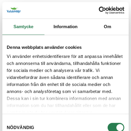
Återbruket, Farligt avfall
Diskborste
Samtycke
Information
Om
Övrigt, Restavfall - Gröna kärlet
Diskett
Denna webbplats använder cookies
Övrigt, Restavfall - Gröna kärlet
Vi använder enhetsidentifierare för att anpassa innehållet
och annonserna till användarna, tillhandahålla funktioner
Diskmaskin
för sociala medier och analysera vår trafik. Vi
Återbruket, Vitvaror
vidarebefordrar även sådana identifierare och annan
information från din enhet till de sociala medier och
Diskmedelsflaska
annons- och analysföretag som vi samarbetar med.
Återvinningsstation, Plastförpackningar. Eller plas
Dessa kan i sin tur kombinera informationen med annan
information som du har tillhandahållit eller som de har
Disktrasa
samlat in när du har använt deras tjänster.
Övrigt, Restavfall - Gröna kärlet
Samtyckesval
NÖDVÄNDIG