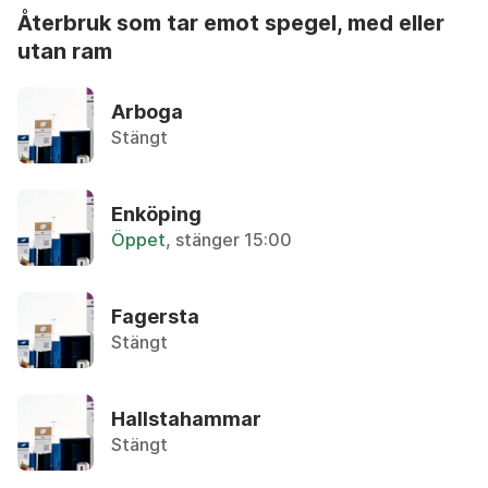
återbruk som tar emot spegel, med eller
Aceton
utan ram
A
Återbruket, Farligt avfall
B
Arboga
C
Aerosol
Stängt
Återbruket, Farligt avfall
D
E
Airbag
Enköping
F
Lämnas hos bilskrot
Öppet
, stänger 15:00
G
H
Aluminium-oblat
I
Fagersta
Återvinningsstation, Metallförpackningar
J
Stängt
K
Aluminiumburk med Pant
L
Övrigt, Pant-maskin
Hallstahammar
M
Stängt
N
Aluminiumburk utan pant
Återvinningsstation, Metallförpackningar
O