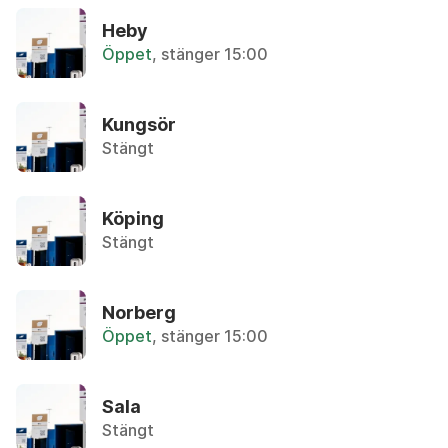
P
Heby
Aluminiumfolie/-form
Öppet
, stänger 15:00
R
Återvinningsstation, Metallförpackningar
S
T
Kungsör
Aluminiumfolie/form
U
Stängt
Återvinningsstation, Metallförpackningar
V
W
Ammoniak
Köping
Återbruket, Farligt avfall
Y
Stängt
Z
Ammunition
Ä
Övrigt, Polisen
Å
Norberg
Öppet
, stänger 15:00
Ö
Ampull
Övrigt, Apoteket
Sala
Stängt
Analog kamera