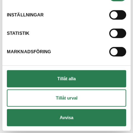
Dricksglas
Återbruket, Isolering
INSTÄLLNINGAR
Dryckestråg (papper runt flerpack)
Återvinningsstation, Pappersförpackningar. Eller p
STATISTIK
Duschdraperi
MARKNADSFÖRING
Återbruket, Tapeter, takpapp och gummi
Duschvägg
Återbruket, Fönster
Tillåt alla
DVD-skiva
Övrigt, Restavfall - Gröna kärlet
Tillåt urval
Däck med fälg
Avvisa
Återbruket, Däck