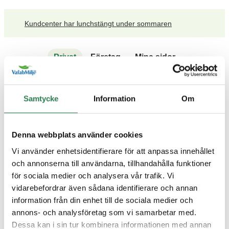
Kundcenter har lunchstängt under sommaren
Privat
Företag
Mina sidor
Sök
Meny
Samtycke
Information
Om
Denna webbplats använder cookies
Vi använder enhetsidentifierare för att anpassa innehållet
Avfall A-Ö
På återbruket
På återvinningsstation
och annonserna till användarna, tillhandahålla funktioner
för sociala medier och analysera vår trafik. Vi
vidarebefordrar även sådana identifierare och annan
information från din enhet till de sociala medier och
annons- och analysföretag som vi samarbetar med.
{{KEY}}
Dessa kan i sin tur kombinera informationen med annan