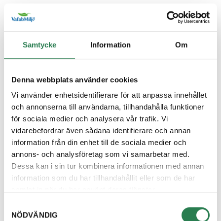
Återbruket, Farligt avfall
Diskborste
Samtycke
Information
Om
Övrigt, Restavfall - Gröna kärlet
Diskett
Denna webbplats använder cookies
Övrigt, Restavfall - Gröna kärlet
Vi använder enhetsidentifierare för att anpassa innehållet
och annonserna till användarna, tillhandahålla funktioner
Diskmaskin
för sociala medier och analysera vår trafik. Vi
Återbruket, Vitvaror
vidarebefordrar även sådana identifierare och annan
information från din enhet till de sociala medier och
Diskmedelsflaska
annons- och analysföretag som vi samarbetar med.
Återvinningsstation, Plastförpackningar. Eller plas
Dessa kan i sin tur kombinera informationen med annan
information som du har tillhandahållit eller som de har
Disktrasa
samlat in när du har använt deras tjänster.
Övrigt, Restavfall - Gröna kärlet
Samtyckesval
NÖDVÄNDIG