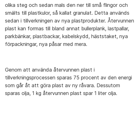
olika steg och sedan mals den ner till små flingor och
smälts till plastkulor, så kallat granulat. Detta används
Aceton
A
Återbruket, Farligt avfall
sedan i tillverkningen av nya plastprodukter. Återvunnen
B
plast kan formas till bland annat bullerplank, lastpallar,
C
parkbänkar, plastbackar, kabelskydd, häststaket, nya
Aerosol
förpackningar, nya påsar med mera.
Återbruket, Farligt avfall
D
E
Airbag
F
Lämnas hos bilskrot
Genom att använda återvunnen plast i
G
tillverkningsprocessen sparas 75 procent av den energi
H
Aluminium-oblat
som går åt att göra plast av ny råvara. Dessutom
I
Återvinningsstation, Metallförpackningar
sparas olja, 1 kg återvunnen plast spar 1 liter olja.
J
K
Aluminiumburk med Pant
L
Övrigt, Pant-maskin
M
N
Aluminiumburk utan pant
Återvinningsstation, Metallförpackningar
O