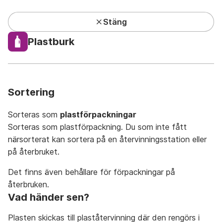
Stäng
Kundcenter har lunchstängt under sommaren
Plastburk
Privat
Företag
Mina sidor
Sök
Meny
Sortering
Sorteras som
plastförpackningar
Sorteras som plastförpackning. Du som inte fått
närsorterat kan sortera på en återvinningsstation eller
Avfall A-Ö
På återbruket
På återvinningsstation
på återbruket.
Det finns även behållare för förpackningar på
återbruken.
Vad händer sen?
A
Plasten skickas till plaståtervinning där den rengörs i