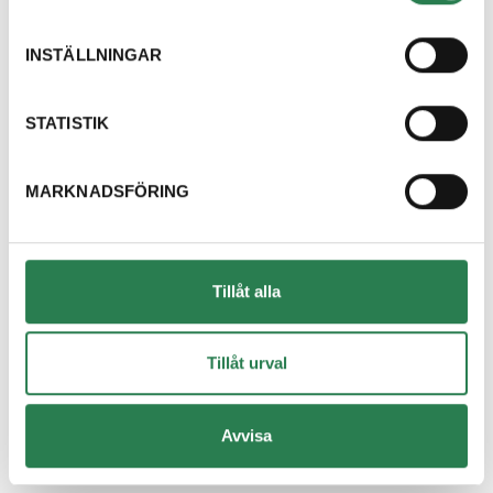
Dricksglas
Återbruket, Isolering
INSTÄLLNINGAR
Dryckestråg (papper runt flerpack)
Återvinningsstation, Pappersförpackningar. Eller p
STATISTIK
Duschdraperi
MARKNADSFÖRING
Återbruket, Tapeter, takpapp och gummi
Duschvägg
Återbruket, Fönster
Tillåt alla
DVD-skiva
Övrigt, Restavfall - Gröna kärlet
Tillåt urval
Däck med fälg
Avvisa
Återbruket, Däck