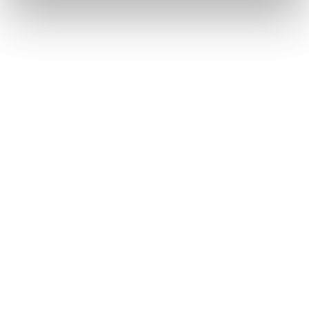
Däck utan fälg
Återbruket, Däck
Dörr med mindre glaspartier
Återbruket, Soffor och sängar
E
E-ciggarett (elcigarett)
Återbruket, Småelektronik
Elapparat
Återbruket, Småelektronik
Elkabel
Återbruket, Kabelskrot