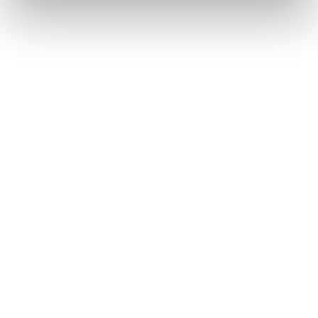
Däck utan fälg
Återbruket, Däck
Dörr med mindre glaspartier
Återbruket, Soffor och sängar
E
E-ciggarett (elcigarett)
Återbruket, Småelektronik
Elapparat
Återbruket, Småelektronik
Elkabel
Återbruket, Kabelskrot