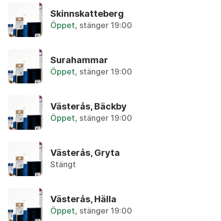
Återbruket, Metallskrot
Skinnskatteberg
Öppet
, stänger 19:00
Anteckningspapper
Återvinningsstation, Tidningar
Surahammar
Armaturer
Öppet
, stänger 19:00
Återbruket, Ljuskällor
Asbest
Västerås, Bäckby
Privatpersoner kan lämna in max 30 liter utan tr
Öppet
, stänger 19:00
Asfalt (mindre mängder)
Återbruket, Tegel, kakel och betong
Västerås, Gryta
Stängt
Aska
Övrigt, Restavfall - Gröna kärlet
Västerås, Hälla
Öppet
, stänger 19:00
Avfettningsmedel