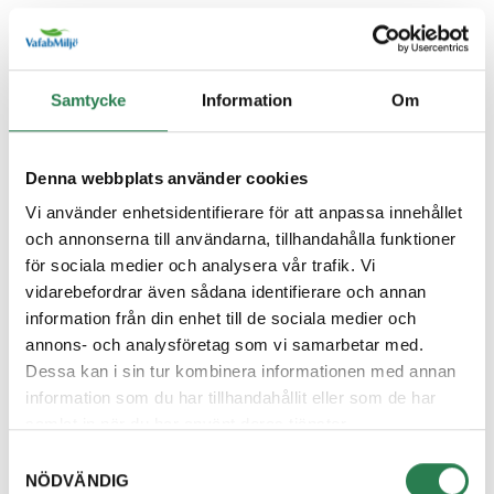
Återbruket, Farligt avfall
Diskborste
Samtycke
Information
Om
Övrigt, Restavfall - Gröna kärlet
Diskett
Denna webbplats använder cookies
Övrigt, Restavfall - Gröna kärlet
Vi använder enhetsidentifierare för att anpassa innehållet
och annonserna till användarna, tillhandahålla funktioner
Diskmaskin
för sociala medier och analysera vår trafik. Vi
Återbruket, Vitvaror
vidarebefordrar även sådana identifierare och annan
information från din enhet till de sociala medier och
Diskmedelsflaska
annons- och analysföretag som vi samarbetar med.
Återvinningsstation, Plastförpackningar. Eller plas
Dessa kan i sin tur kombinera informationen med annan
information som du har tillhandahållit eller som de har
Disktrasa
samlat in när du har använt deras tjänster.
Övrigt, Restavfall - Gröna kärlet
Samtyckesval
NÖDVÄNDIG