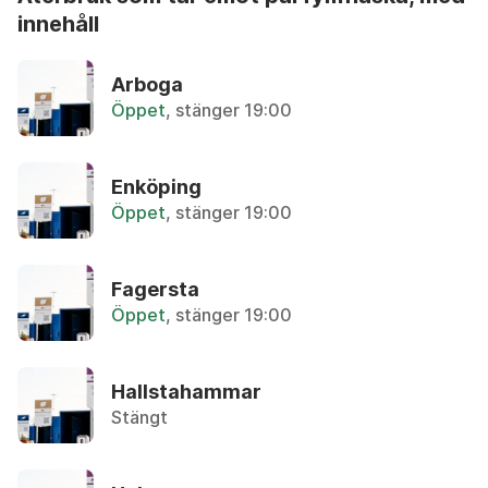
innehåll
Aceton
A
Återbruket, Farligt avfall
Arboga
B
Öppet
, stänger 19:00
C
Aerosol
Återbruket, Farligt avfall
D
E
Enköping
Airbag
Öppet
, stänger 19:00
F
Lämnas hos bilskrot
G
H
Fagersta
Aluminium-oblat
I
Öppet
, stänger 19:00
Återvinningsstation, Metallförpackningar
J
K
Aluminiumburk med Pant
Hallstahammar
L
Övrigt, Pant-maskin
Stängt
M
N
Aluminiumburk utan pant
Återvinningsstation, Metallförpackningar
O