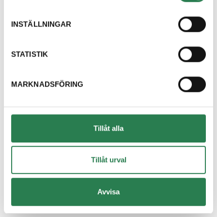
Dricksglas
Återbruket, Isolering
INSTÄLLNINGAR
Dryckestråg (papper runt flerpack)
Återvinningsstation, Pappersförpackningar. Eller p
STATISTIK
Duschdraperi
MARKNADSFÖRING
Återbruket, Tapeter, takpapp och gummi
Duschvägg
Återbruket, Fönster
Tillåt alla
DVD-skiva
Övrigt, Restavfall - Gröna kärlet
Tillåt urval
Däck med fälg
Avvisa
Återbruket, Däck