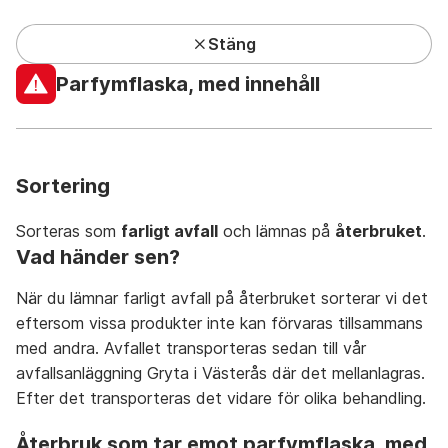
Stäng
Kundcenter har lunchstängt under sommaren
Parfymflaska, med innehåll
Privat
Företag
Mina sidor
Sök
Meny
Sortering
Sorteras som
farligt avfall
och lämnas på
återbruket
.
Vad händer sen?
När du lämnar farligt avfall på återbruket sorterar vi det
Avfall A-Ö
På återbruket
På återvinningsstation
eftersom vissa produkter inte kan förvaras tillsammans
med andra. Avfallet transporteras sedan till vår
avfallsanläggning Gryta i Västerås där det mellanlagras.
Efter det transporteras det vidare för olika behandling.
A
återbruk som tar emot parfymflaska, med