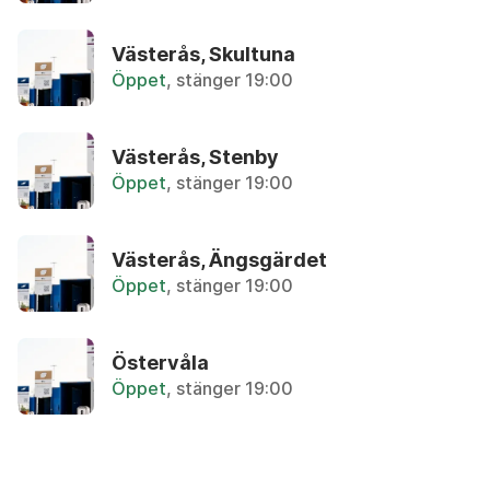
Återbruket, Farligt avfall
Västerås, Skultuna
Avloppsrör i plast
Öppet
, stänger 19:00
Återbruket, Plast och frigolit
Avokadokärna
Västerås, Stenby
Övrigt, Matavfall - Bruna kärlet
Öppet
, stänger 19:00
B
Västerås, Ängsgärdet
Öppet
, stänger 19:00
Badkar
Återbruket, Metallskrot
Östervåla
Öppet
, stänger 19:00
Bag-in-box, kartong
Återvinningsstation, Pappersförpackningar. Eller 
Bag-in-box, påse med tapp