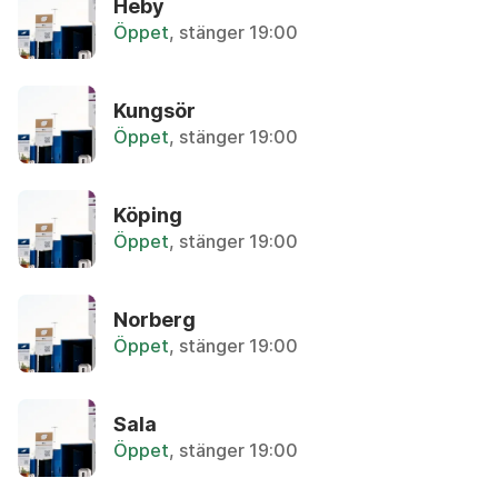
Heby
Öppet
, stänger 19:00
P
Aluminiumfolie/-form
R
Återvinningsstation, Metallförpackningar
S
Kungsör
T
Öppet
, stänger 19:00
Aluminiumfolie/form
U
Återvinningsstation, Metallförpackningar
V
Köping
W
Ammoniak
Öppet
, stänger 19:00
Återbruket, Farligt avfall
Y
Z
Ammunition
Ä
Norberg
Övrigt, Polisen
Å
Öppet
, stänger 19:00
Ö
Ampull
Övrigt, Apoteket
Sala
Öppet
, stänger 19:00
Analog kamera