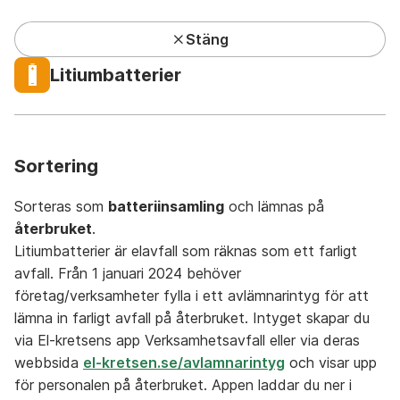
Stäng
Kundcenter har lunchstängt under sommaren
Litiumbatterier
Privat
Företag
Mina sidor
Sök
Meny
Sortering
Sorteras som
batteriinsamling
och lämnas på
återbruket
.
Litiumbatterier är elavfall som räknas som ett farligt
Avfall A-Ö
På återbruket
På återvinningsstation
avfall. Från 1 januari 2024 behöver
företag/verksamheter fylla i ett avlämnarintyg för att
lämna in farligt avfall på återbruket. Intyget skapar du
via El-kretsens app Verksamhetsavfall eller via deras
webbsida
el-kretsen.se/avlamnarintyg
och visar upp
för personalen på återbruket. Appen laddar du ner i
A