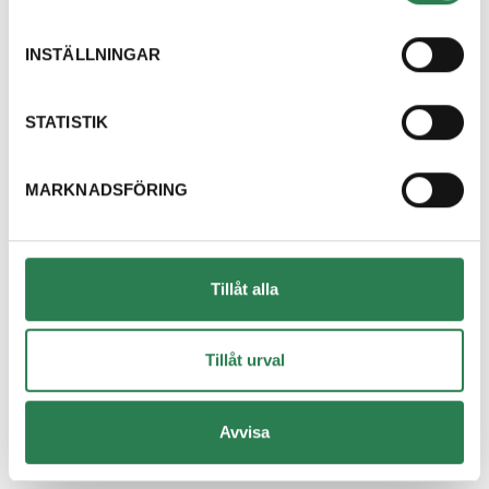
Dricksglas
Återbruket, Isolering
INSTÄLLNINGAR
Dryckestråg (papper runt flerpack)
Återvinningsstation, Pappersförpackningar. Eller p
STATISTIK
Duschdraperi
MARKNADSFÖRING
Återbruket, Tapeter, takpapp och gummi
Duschvägg
Återbruket, Fönster
Tillåt alla
DVD-skiva
Övrigt, Restavfall - Gröna kärlet
Tillåt urval
Däck med fälg
Avvisa
Återbruket, Däck