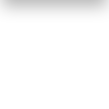
Däck utan fälg
Återbruket, Däck
Dörr med mindre glaspartier
Återbruket, Soffor och sängar
E
E-ciggarett (elcigarett)
Återbruket, Småelektronik
Elapparat
Återbruket, Småelektronik
Elkabel
Återbruket, Kabelskrot