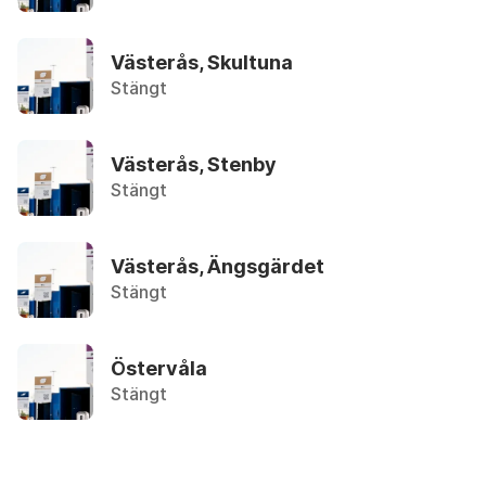
Återvinningsstation, Plastförpackningar. Eller plas
Västerås, Skultuna
Bakplåtspapper
Stängt
Övrigt, Restavfall - Gröna kärlet
Ballong
Västerås, Stenby
Övrigt, Restavfall - Gröna kärlet
Stängt
Bandspelare
Västerås, Ängsgärdet
Återbruket, Småelektronik
Stängt
Barnvagn, sovdel
Återbruket, Soffor och sängar
Östervåla
Stängt
Barnvagn, underdel
Återbruket, Metallskrot