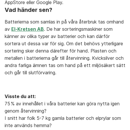
AppStore eller Google Play.
Vad händer sen?
Aceton
A
Återbruket, Farligt avfall
Batterierna som samlas in på våra återbruk tas omhand
B
av
El-Kretsen AB
. De har sorteringsmaskiner som
C
Aerosol
känner av olika typer av batterier och kan därför
Återbruket, Farligt avfall
D
sortera ut dessa var för sig. Om det behövs ytterligare
E
sortering sker denna därefter för hand. Plasten och
Airbag
F
metallen i batterierna går till återvinning. Kvicksilver och
Lämnas hos bilskrot
andra farliga ämnen tas om hand på ett miljösäkert sätt
G
och går till slutförvaring.
H
Aluminium-oblat
I
Återvinningsstation, Metallförpackningar
J
Visste du att:
K
Aluminiumburk med Pant
75 % av innehållet i våra batterier kan göra nytta igen
L
Övrigt, Pant-maskin
genom återvinning?
M
I snitt har folk 5-7 kg gamla batterier och elprylar som
N
Aluminiumburk utan pant
inte används hemma?
Återvinningsstation, Metallförpackningar
O