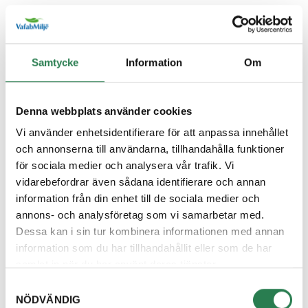
Återbruket, Farligt avfall
Diskborste
Samtycke
Information
Om
Övrigt, Restavfall - Gröna kärlet
Diskett
Denna webbplats använder cookies
Övrigt, Restavfall - Gröna kärlet
Vi använder enhetsidentifierare för att anpassa innehållet
och annonserna till användarna, tillhandahålla funktioner
Diskmaskin
för sociala medier och analysera vår trafik. Vi
Återbruket, Vitvaror
vidarebefordrar även sådana identifierare och annan
information från din enhet till de sociala medier och
Diskmedelsflaska
annons- och analysföretag som vi samarbetar med.
Återvinningsstation, Plastförpackningar. Eller plas
Dessa kan i sin tur kombinera informationen med annan
information som du har tillhandahållit eller som de har
Disktrasa
samlat in när du har använt deras tjänster.
Övrigt, Restavfall - Gröna kärlet
Samtyckesval
NÖDVÄNDIG