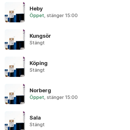
Heby
P
Aluminiumfolie/-form
Öppet
, stänger 15:00
R
Återvinningsstation, Metallförpackningar
S
T
Kungsör
Aluminiumfolie/form
U
Stängt
Återvinningsstation, Metallförpackningar
V
W
Ammoniak
Köping
Återbruket, Farligt avfall
Y
Stängt
Z
Ammunition
Ä
Övrigt, Polisen
Å
Norberg
Öppet
, stänger 15:00
Ö
Ampull
Övrigt, Apoteket
Sala
Stängt
Analog kamera