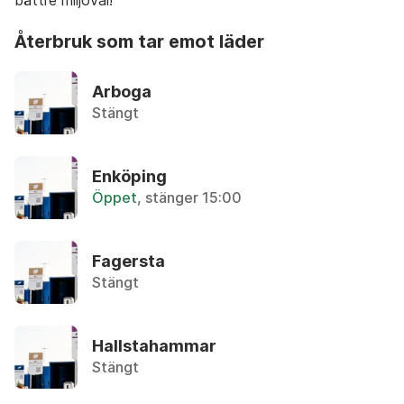
bättre miljöval!
Aceton
återbruk som tar emot läder
A
Återbruket, Farligt avfall
B
Arboga
C
Aerosol
Stängt
Återbruket, Farligt avfall
D
E
Airbag
Enköping
F
Lämnas hos bilskrot
Öppet
, stänger 15:00
G
H
Aluminium-oblat
I
Fagersta
Återvinningsstation, Metallförpackningar
J
Stängt
K
Aluminiumburk med Pant
L
Övrigt, Pant-maskin
Hallstahammar
M
Stängt
N
Aluminiumburk utan pant
Återvinningsstation, Metallförpackningar
O