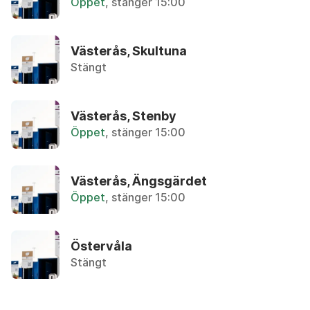
Öppet
, stänger 15:00
Återbruket, Farligt avfall
Avloppsrör i plast
Västerås, Skultuna
Återbruket, Plast och frigolit
Stängt
Avokadokärna
Övrigt, Matavfall - Bruna kärlet
Västerås, Stenby
Öppet
, stänger 15:00
B
Västerås, Ängsgärdet
Öppet
, stänger 15:00
Badkar
Återbruket, Metallskrot
Östervåla
Bag-in-box, kartong
Stängt
Återvinningsstation, Pappersförpackningar. Eller 
Bag-in-box, påse med tapp