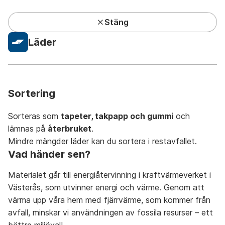
Stäng
Kundcenter har lunchstängt under sommaren
Läder
Privat
Företag
Mina sidor
Sök
Meny
Sortering
Sorteras som
tapeter, takpapp och gummi
och
lämnas på
återbruket
.
Mindre mängder läder kan du sortera i restavfallet.
Avfall A-Ö
På återbruket
På återvinningsstation
Vad händer sen?
Materialet går till energiåtervinning i kraftvärmeverket i
Västerås, som utvinner energi och värme. Genom att
värma upp våra hem med fjärrvärme, som kommer från
avfall, minskar vi användningen av fossila resurser – ett
A