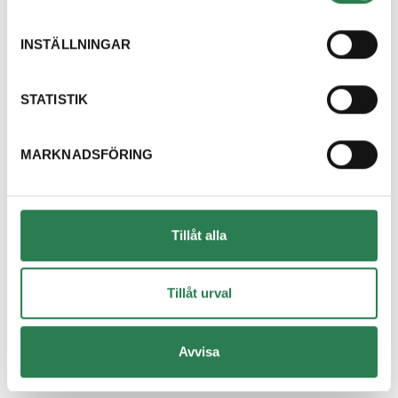
Dricksglas
Återbruket, Isolering
INSTÄLLNINGAR
Dryckestråg (papper runt flerpack)
Återvinningsstation, Pappersförpackningar. Eller p
STATISTIK
Duschdraperi
MARKNADSFÖRING
Återbruket, Tapeter, takpapp och gummi
Duschvägg
Återbruket, Fönster
Tillåt alla
DVD-skiva
Övrigt, Restavfall - Gröna kärlet
Tillåt urval
Däck med fälg
Avvisa
Återbruket, Däck