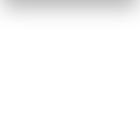
Däck utan fälg
Återbruket, Däck
Dörr med mindre glaspartier
Återbruket, Soffor och sängar
E
E-ciggarett (elcigarett)
Återbruket, Småelektronik
Elapparat
Återbruket, Småelektronik
Elkabel
Återbruket, Kabelskrot