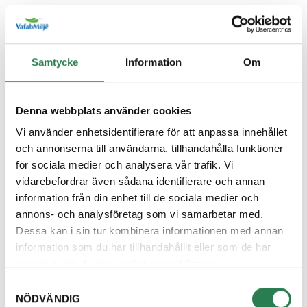
Återbruket, Farligt avfall
Diskborste
Samtycke
Information
Om
Övrigt, Restavfall - Gröna kärlet
Diskett
Denna webbplats använder cookies
Övrigt, Restavfall - Gröna kärlet
Vi använder enhetsidentifierare för att anpassa innehållet
och annonserna till användarna, tillhandahålla funktioner
Diskmaskin
för sociala medier och analysera vår trafik. Vi
Återbruket, Vitvaror
vidarebefordrar även sådana identifierare och annan
information från din enhet till de sociala medier och
Diskmedelsflaska
annons- och analysföretag som vi samarbetar med.
Återvinningsstation, Plastförpackningar. Eller plas
Dessa kan i sin tur kombinera informationen med annan
information som du har tillhandahållit eller som de har
Disktrasa
samlat in när du har använt deras tjänster.
Övrigt, Restavfall - Gröna kärlet
Samtyckesval
NÖDVÄNDIG