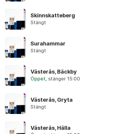
Återbruket, Metallskrot
Skinnskatteberg
Anteckningspapper
Stängt
Återvinningsstation, Tidningar
Armaturer
Surahammar
Återbruket, Ljuskällor
Stängt
Asbest
Privatpersoner kan lämna in max 30 liter utan tr
Västerås, Bäckby
Öppet
, stänger 15:00
Asfalt (mindre mängder)
Återbruket, Tegel, kakel och betong
Västerås, Gryta
Stängt
Aska
Övrigt, Restavfall - Gröna kärlet
Västerås, Hälla
Avfettningsmedel