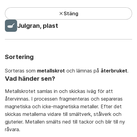
Stäng
Kundcenter har lunchstängt under sommaren
Julgran, plast
Privat
Företag
Mina sidor
Sök
Meny
Sortering
Sorteras som
metallskrot
och lämnas på
återbruket
.
Vad händer sen?
Metallskrotet samlas in och skickas iväg för att
Avfall A-Ö
På återbruket
På återvinningsstation
återvinnas. I processen fragmenteras och separeras
magnetiska och icke-magnetiska metaller. Efter det
skickas metallerna vidare till smältverk, stålverk och
gjuterier. Metallen smälts ned till tackor och blir till ny
råvara.
A