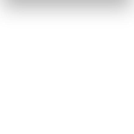
Däck utan fälg
Återbruket, Däck
Dörr med mindre glaspartier
Återbruket, Soffor och sängar
E
E-ciggarett (elcigarett)
Återbruket, Småelektronik
Elapparat
Återbruket, Småelektronik
Elkabel
Återbruket, Kabelskrot