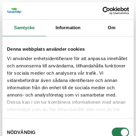
Återbruket, Farligt avfall
Diskborste
Samtycke
Information
Om
Övrigt, Restavfall - Gröna kärlet
Diskett
Denna webbplats använder cookies
Övrigt, Restavfall - Gröna kärlet
Vi använder enhetsidentifierare för att anpassa innehållet
och annonserna till användarna, tillhandahålla funktioner
Diskmaskin
för sociala medier och analysera vår trafik. Vi
Återbruket, Vitvaror
vidarebefordrar även sådana identifierare och annan
information från din enhet till de sociala medier och
Diskmedelsflaska
annons- och analysföretag som vi samarbetar med.
Återvinningsstation, Plastförpackningar. Eller plas
Dessa kan i sin tur kombinera informationen med annan
information som du har tillhandahållit eller som de har
Disktrasa
samlat in när du har använt deras tjänster.
Övrigt, Restavfall - Gröna kärlet
Samtyckesval
NÖDVÄNDIG