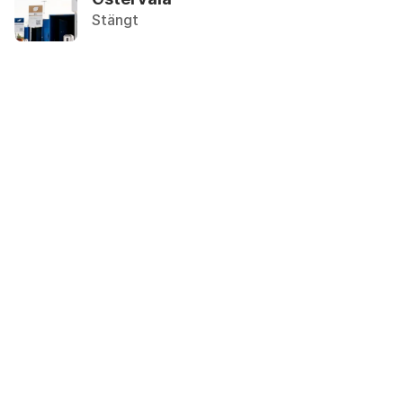
Återvinningsstation, Plastförpackningar. Eller plas
Stängt
Bakplåtspapper
Övrigt, Restavfall - Gröna kärlet
Ballong
Övrigt, Restavfall - Gröna kärlet
Bandspelare
Återbruket, Småelektronik
Barnvagn, sovdel
Återbruket, Soffor och sängar
Barnvagn, underdel
Återbruket, Metallskrot