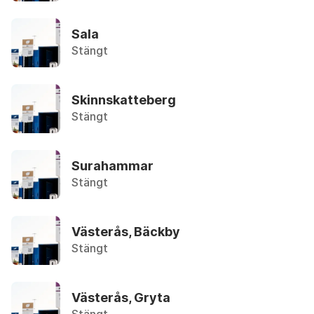
Återbruket, Metallskrot
Sala
Anteckningspapper
Stängt
Återvinningsstation, Tidningar
Armaturer
Skinnskatteberg
Återbruket, Ljuskällor
Stängt
Asbest
Privatpersoner kan lämna in max 30 liter utan tr
Surahammar
Stängt
Asfalt (mindre mängder)
Återbruket, Tegel, kakel och betong
Västerås, Bäckby
Stängt
Aska
Övrigt, Restavfall - Gröna kärlet
Västerås, Gryta
Avfettningsmedel