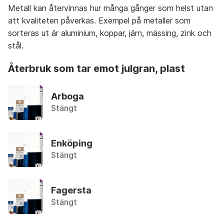
Metall kan återvinnas hur många gånger som helst utan
att kvaliteten påverkas. Exempel på metaller som
Aceton
A
Återbruket, Farligt avfall
sorteras ut är aluminium, koppar, järn, mässing, zink och
B
stål.
C
Aerosol
återbruk som tar emot julgran, plast
Återbruket, Farligt avfall
D
E
Arboga
Airbag
F
Stängt
Lämnas hos bilskrot
G
H
Aluminium-oblat
I
Enköping
Återvinningsstation, Metallförpackningar
J
Stängt
K
Aluminiumburk med Pant
L
Övrigt, Pant-maskin
Fagersta
M
Stängt
N
Aluminiumburk utan pant
Återvinningsstation, Metallförpackningar
O