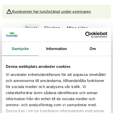
Kundcenter har lunchstängt under sommaren
Privat
Företag
Mina sidor
Sök
Meny
Samtycke
Information
Om
Denna webbplats använder cookies
Vi använder enhetsidentifierare för att anpassa innehållet
Avfall A-Ö
På återbruket
På återvinningsstation
och annonserna till användarna, tillhandahålla funktioner
för sociala medier och analysera vår trafik. Vi
vidarebefordrar även sådana identifierare och annan
information från din enhet till de sociala medier och
annons- och analysföretag som vi samarbetar med.
{{KEY}}
Dessa kan i sin tur kombinera informationen med annan