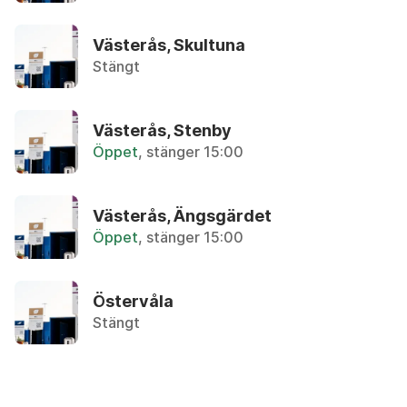
Återbruket, Farligt avfall
Västerås, Skultuna
Avloppsrör i plast
Stängt
Återbruket, Plast och frigolit
Avokadokärna
Västerås, Stenby
Övrigt, Matavfall - Bruna kärlet
Öppet
, stänger 15:00
B
Västerås, Ängsgärdet
Öppet
, stänger 15:00
Badkar
Återbruket, Metallskrot
Östervåla
Stängt
Bag-in-box, kartong
Återvinningsstation, Pappersförpackningar. Eller 
Bag-in-box, påse med tapp