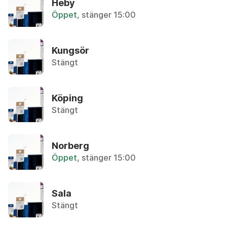
Heby
Öppet
, stänger 15:00
P
Aluminiumfolie/-form
R
Återvinningsstation, Metallförpackningar
S
Kungsör
T
Stängt
Aluminiumfolie/form
U
Återvinningsstation, Metallförpackningar
V
Köping
W
Ammoniak
Stängt
Återbruket, Farligt avfall
Y
Z
Ammunition
Ä
Norberg
Övrigt, Polisen
Å
Öppet
, stänger 15:00
Ö
Ampull
Övrigt, Apoteket
Sala
Stängt
Analog kamera