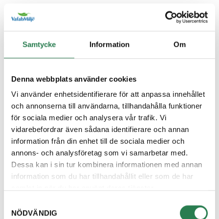
Återbruket, Farligt avfall
Diskborste
Samtycke
Information
Om
Övrigt, Restavfall - Gröna kärlet
Diskett
Denna webbplats använder cookies
Övrigt, Restavfall - Gröna kärlet
Vi använder enhetsidentifierare för att anpassa innehållet
och annonserna till användarna, tillhandahålla funktioner
Diskmaskin
för sociala medier och analysera vår trafik. Vi
Återbruket, Vitvaror
vidarebefordrar även sådana identifierare och annan
information från din enhet till de sociala medier och
Diskmedelsflaska
annons- och analysföretag som vi samarbetar med.
Återvinningsstation, Plastförpackningar. Eller plas
Dessa kan i sin tur kombinera informationen med annan
information som du har tillhandahållit eller som de har
Disktrasa
samlat in när du har använt deras tjänster.
Övrigt, Restavfall - Gröna kärlet
Samtyckesval
NÖDVÄNDIG