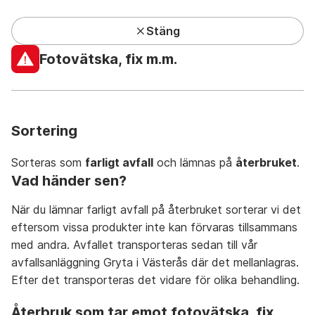
Stäng
Kundcenter har lunchstängt under sommaren
Fotovätska, fix m.m.
Privat
Företag
Mina sidor
Sök
Meny
Sortering
Sorteras som
farligt avfall
och lämnas på
återbruket
.
Vad händer sen?
När du lämnar farligt avfall på återbruket sorterar vi det
Avfall A-Ö
På återbruket
På återvinningsstation
eftersom vissa produkter inte kan förvaras tillsammans
med andra. Avfallet transporteras sedan till vår
avfallsanläggning Gryta i Västerås där det mellanlagras.
Efter det transporteras det vidare för olika behandling.
A
återbruk som tar emot fotovätska, fix