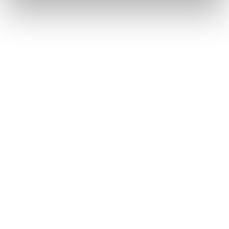
Däck utan fälg
Återbruket, Däck
Dörr med mindre glaspartier
Återbruket, Soffor och sängar
E
E-ciggarett (elcigarett)
Återbruket, Småelektronik
Elapparat
Återbruket, Småelektronik
Elkabel
Återbruket, Kabelskrot