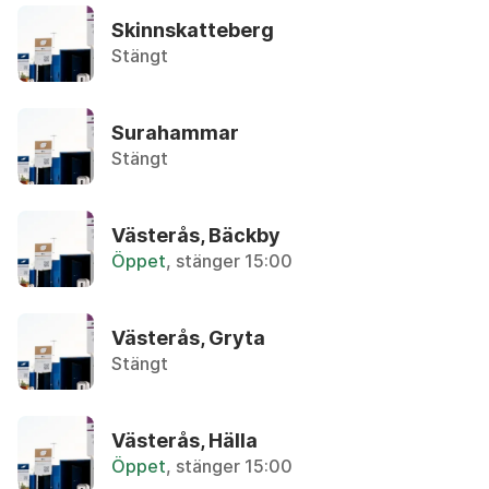
Återbruket, Metallskrot
Skinnskatteberg
Stängt
Anteckningspapper
Återvinningsstation, Tidningar
Surahammar
Armaturer
Stängt
Återbruket, Ljuskällor
Asbest
Västerås, Bäckby
Privatpersoner kan lämna in max 30 liter utan tr
Öppet
, stänger 15:00
Asfalt (mindre mängder)
Återbruket, Tegel, kakel och betong
Västerås, Gryta
Stängt
Aska
Övrigt, Restavfall - Gröna kärlet
Västerås, Hälla
Öppet
, stänger 15:00
Avfettningsmedel