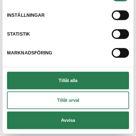
Dricksglas
Återbruket, Isolering
INSTÄLLNINGAR
Dryckestråg (papper runt flerpack)
Återvinningsstation, Pappersförpackningar. Eller p
STATISTIK
Duschdraperi
MARKNADSFÖRING
Återbruket, Tapeter, takpapp och gummi
Duschvägg
Återbruket, Fönster
Tillåt alla
DVD-skiva
Övrigt, Restavfall - Gröna kärlet
Tillåt urval
Däck med fälg
Avvisa
Återbruket, Däck