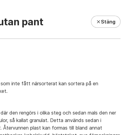
r
 utan pant
Stäng
h
ning
Kundcenter
som inte fått närsorterat kan sortera på en
ket.
ng där den rengörs i olika steg och sedan mals den ner
tkulor, så kallat granulat. Detta används sedan i
r. Återvunnen plast kan formas till bland annat