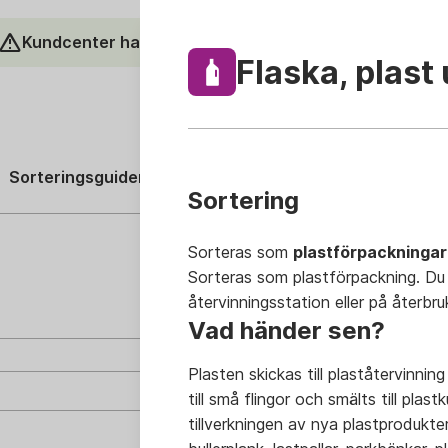
Kundcenter har lunchstängt under sommaren
Läs me
Flaska, plast
Sök
In Englis
Sorteringsguiden
Avfall
Tjänster
Min sophämt
Sortering
Sorteras som
plastförpackningar
Sorteras som plastförpackning. Du 
återvinningsstation eller på återbru
Vad händer sen?
Plasten skickas till plaståtervinni
till små flingor och smälts till plas
tillverkningen av nya plastprodukte