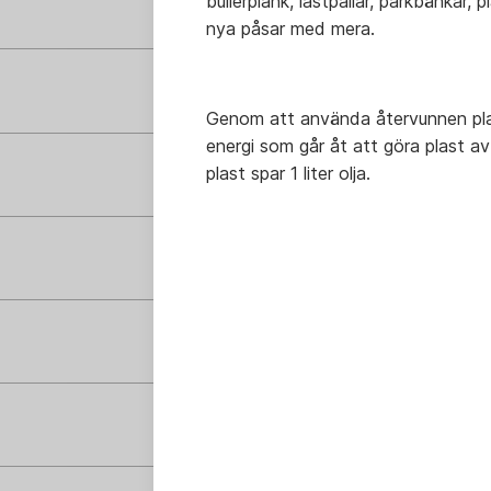
bullerplank, lastpallar, parkbänkar,
nya påsar med mera.
Genom att använda återvunnen plas
energi som går åt att göra plast a
plast spar 1 liter olja.