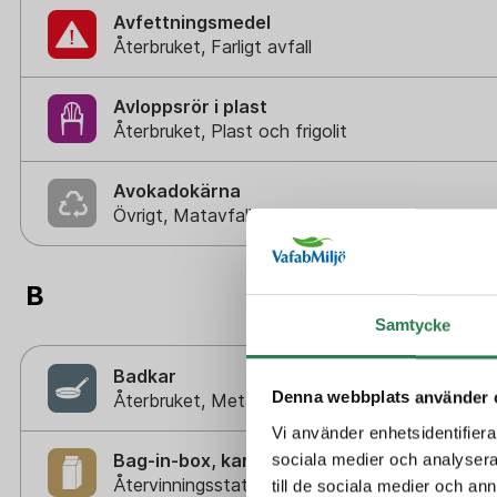
Avfettningsmedel
Återbruket, Farligt avfall
Avloppsrör i plast
Återbruket, Plast och frigolit
Avokadokärna
Övrigt, Matavfall - Bruna kärlet
B
Samtycke
Badkar
Denna webbplats använder 
Återbruket, Metallskrot
Vi använder enhetsidentifierar
Bag-in-box, kartong
sociala medier och analysera 
Återvinningsstation, Pappersförpackningar. Ell
till de sociala medier och a