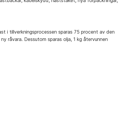
 plastbackar, kabelskydd, häststaket, nya förpackningar,
A
B
t i tillverkningsprocessen sparas 75 procent av den
C
v ny råvara. Dessutom sparas olja, 1 kg återvunnen
D
E
F
G
H
I
J
K
L
M
N