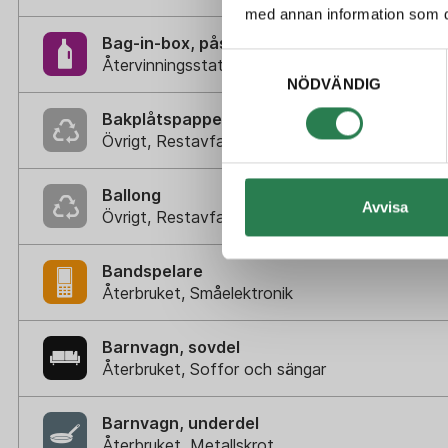
med annan information som du 
Bag-in-box, påse med tapp
Samtyckesval
Återvinningsstation, Plastförpackningar. Eller 
NÖDVÄNDIG
Bakplåtspapper
Övrigt, Restavfall - Gröna kärlet
Ballong
Avvisa
Övrigt, Restavfall - Gröna kärlet
Bandspelare
Återbruket, Småelektronik
Barnvagn, sovdel
Återbruket, Soffor och sängar
Barnvagn, underdel
Återbruket, Metallskrot