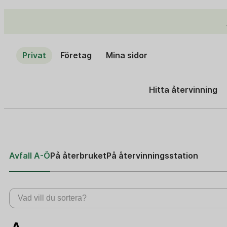
Privat
Företag
Mina sidor
Hitta återvinning
Avfall A-Ö
På återbruket
På återvinningsstation
A