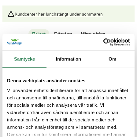
Kundcenter har lunchstängt under sommaren
Privat
Företag
Mina sidor
Sök
Meny
Samtycke
Information
Om
Denna webbplats använder cookies
Vi använder enhetsidentifierare för att anpassa innehållet
Avfall A-Ö
På återbruket
På återvinningsstation
och annonserna till användarna, tillhandahålla funktioner
för sociala medier och analysera vår trafik. Vi
vidarebefordrar även sådana identifierare och annan
information från din enhet till de sociala medier och
annons- och analysföretag som vi samarbetar med.
{{KEY}}
Dessa kan i sin tur kombinera informationen med annan