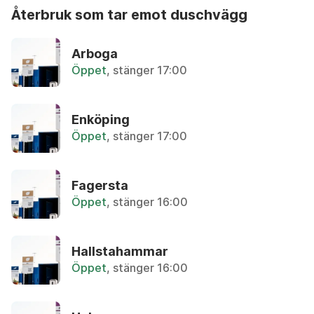
återbruk som tar emot duschvägg
Aceton
A
Återbruket, Farligt avfall
Arboga
B
Öppet
, stänger 17:00
C
Aerosol
Återbruket, Farligt avfall
D
E
Enköping
Öppet
, stänger 17:00
Airbag
F
Lämnas hos bilskrot
G
H
Fagersta
Aluminium-oblat
I
Öppet
, stänger 16:00
Återvinningsstation, Metallförpackningar
J
K
Aluminiumburk med Pant
Hallstahammar
L
Övrigt, Pant-maskin
Öppet
, stänger 16:00
M
N
Aluminiumburk utan pant
Återvinningsstation, Metallförpackningar
O