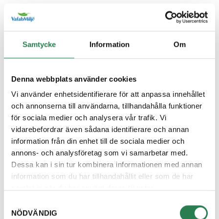
Återbruket, Farligt avfall
Diskborste
Samtycke
Information
Om
Övrigt, Restavfall - Gröna kärlet
Diskett
Denna webbplats använder cookies
Övrigt, Restavfall - Gröna kärlet
Vi använder enhetsidentifierare för att anpassa innehållet
och annonserna till användarna, tillhandahålla funktioner
Diskmaskin
för sociala medier och analysera vår trafik. Vi
Återbruket, Vitvaror
vidarebefordrar även sådana identifierare och annan
information från din enhet till de sociala medier och
Diskmedelsflaska
annons- och analysföretag som vi samarbetar med.
Återvinningsstation, Plastförpackningar. Eller plas
Dessa kan i sin tur kombinera informationen med annan
information som du har tillhandahållit eller som de har
Disktrasa
samlat in när du har använt deras tjänster.
Övrigt, Restavfall - Gröna kärlet
Samtyckesval
NÖDVÄNDIG