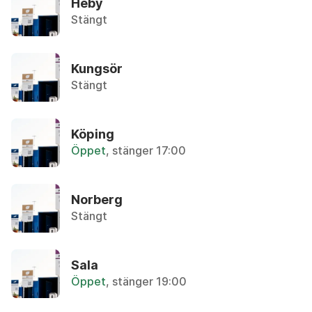
Heby
Stängt
P
Aluminiumfolie/-form
R
Återvinningsstation, Metallförpackningar
S
Kungsör
T
Stängt
Aluminiumfolie/form
U
Återvinningsstation, Metallförpackningar
V
Köping
W
Ammoniak
Öppet
, stänger 17:00
Återbruket, Farligt avfall
Y
Z
Ammunition
Ä
Norberg
Övrigt, Polisen
Å
Stängt
Ö
Ampull
Övrigt, Apoteket
Sala
Öppet
, stänger 19:00
Analog kamera