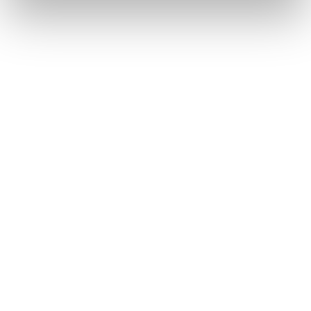
Däck utan fälg
Återbruket, Däck
Dörr med mindre glaspartier
Återbruket, Soffor och sängar
E
E-ciggarett (elcigarett)
Återbruket, Småelektronik
Elapparat
Återbruket, Småelektronik
Elkabel
Återbruket, Kabelskrot