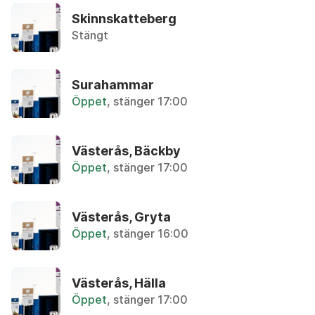
Återbruket, Metallskrot
Skinnskatteberg
Stängt
Anteckningspapper
Återvinningsstation, Tidningar
Surahammar
Armaturer
Öppet
, stänger 17:00
Återbruket, Ljuskällor
Asbest
Västerås, Bäckby
Privatpersoner kan lämna in max 30 liter utan tr
Öppet
, stänger 17:00
Asfalt (mindre mängder)
Västerås, Gryta
Återbruket, Tegel, kakel och betong
Öppet
, stänger 16:00
Aska
Övrigt, Restavfall - Gröna kärlet
Västerås, Hälla
Öppet
, stänger 17:00
Avfettningsmedel