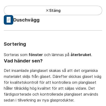
Stäng
Kundcenter har lunchstängt under sommaren
Duschvägg
Privat
Företag
Mina sidor
Sök
Meny
Sortering
Sorteras som
fönster
och lämnas på
återbruket
.
Vad händer sen?
Det insamlade planglaset skakas så att det organiska
Avfall A-Ö
På återbruket
På återvinningsstation
materialet skiljs från glaset. Därefter skickas glaset iväg
för kvalitetskontroll för att kontrollera om planglaset
håller tillräcklig hög kvalitet för att säljas vidare. Det
färdigsorterade och kontrollerade planglaset används
sedan i tillverkning av nya glasprodukter.
A