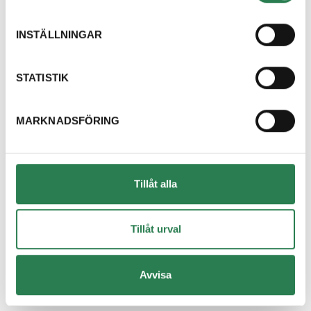
Dricksglas
Återbruket, Isolering
INSTÄLLNINGAR
Dryckestråg (papper runt flerpack)
Återvinningsstation, Pappersförpackningar. Eller p
STATISTIK
Duschdraperi
MARKNADSFÖRING
Återbruket, Tapeter, takpapp och gummi
Duschvägg
Återbruket, Fönster
Tillåt alla
DVD-skiva
Övrigt, Restavfall - Gröna kärlet
Tillåt urval
Däck med fälg
Avvisa
Återbruket, Däck