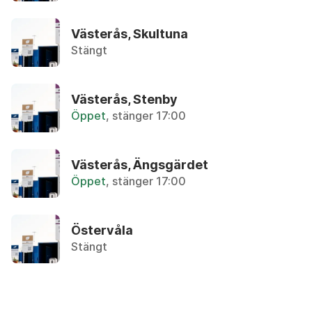
Återbruket, Farligt avfall
Västerås, Skultuna
Avloppsrör i plast
Stängt
Återbruket, Plast och frigolit
Västerås, Stenby
Avokadokärna
Övrigt, Matavfall - Bruna kärlet
Öppet
, stänger 17:00
B
Västerås, Ängsgärdet
Öppet
, stänger 17:00
Badkar
Återbruket, Metallskrot
Östervåla
Stängt
Bag-in-box, kartong
Återvinningsstation, Pappersförpackningar. Eller 
Bag-in-box, påse med tapp