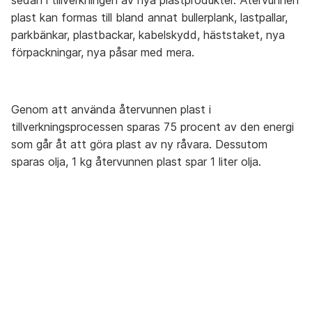
sedan i tillverkningen av nya plastprodukter. Återvunnen
plast kan formas till bland annat bullerplank, lastpallar,
Aceton
parkbänkar, plastbackar, kabelskydd, häststaket, nya
A
Återbruket, Farligt avfall
förpackningar, nya påsar med mera.
B
C
Aerosol
Återbruket, Farligt avfall
D
Genom att använda återvunnen plast i
E
tillverkningsprocessen sparas 75 procent av den energi
Airbag
F
som går åt att göra plast av ny råvara. Dessutom
Lämnas hos bilskrot
G
sparas olja, 1 kg återvunnen plast spar 1 liter olja.
H
Aluminium-oblat
I
Återvinningsstation, Metallförpackningar
J
K
Aluminiumburk med Pant
L
Övrigt, Pant-maskin
M
N
Aluminiumburk utan pant
Återvinningsstation, Metallförpackningar
O