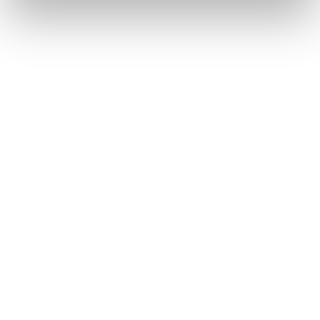
Däck utan fälg
Återbruket, Däck
Dörr med mindre glaspartier
Återbruket, Soffor och sängar
E
E-ciggarett (elcigarett)
Återbruket, Småelektronik
Elapparat
Återbruket, Småelektronik
Elkabel
Återbruket, Kabelskrot