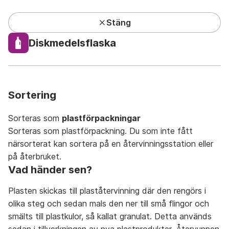
Stäng
Kundcenter har lunchstängt under sommaren
Diskmedelsflaska
Privat
Företag
Mina sidor
Sök
Meny
Sortering
Sorteras som
plastförpackningar
Sorteras som plastförpackning. Du som inte fått
närsorterat kan sortera på en återvinningsstation eller
Avfall A-Ö
På återbruket
På återvinningsstation
på återbruket.
Vad händer sen?
Plasten skickas till plaståtervinning där den rengörs i
olika steg och sedan mals den ner till små flingor och
smälts till plastkulor, så kallat granulat. Detta används
A