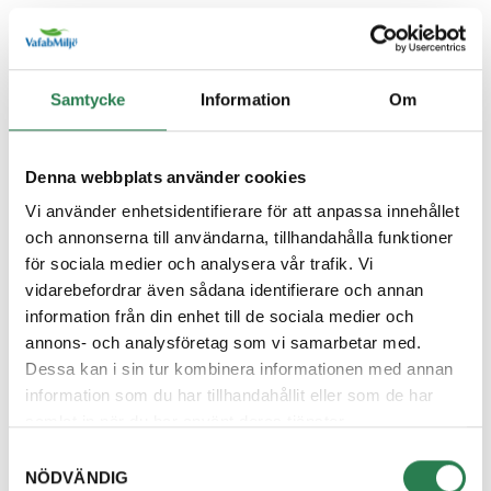
Återbruket, Farligt avfall
Diskborste
Samtycke
Information
Om
Övrigt, Restavfall - Gröna kärlet
Diskett
Denna webbplats använder cookies
Övrigt, Restavfall - Gröna kärlet
Vi använder enhetsidentifierare för att anpassa innehållet
och annonserna till användarna, tillhandahålla funktioner
Diskmaskin
för sociala medier och analysera vår trafik. Vi
Återbruket, Vitvaror
vidarebefordrar även sådana identifierare och annan
information från din enhet till de sociala medier och
Diskmedelsflaska
annons- och analysföretag som vi samarbetar med.
Återvinningsstation, Plastförpackningar. Eller plas
Dessa kan i sin tur kombinera informationen med annan
information som du har tillhandahållit eller som de har
Disktrasa
samlat in när du har använt deras tjänster.
Övrigt, Restavfall - Gröna kärlet
Samtyckesval
NÖDVÄNDIG