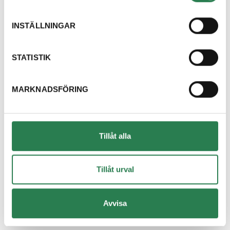
Dricksglas
Återbruket, Isolering
INSTÄLLNINGAR
Dryckestråg (papper runt flerpack)
Återvinningsstation, Pappersförpackningar. Eller p
STATISTIK
Duschdraperi
MARKNADSFÖRING
Återbruket, Tapeter, takpapp och gummi
Duschvägg
Återbruket, Fönster
Tillåt alla
DVD-skiva
Övrigt, Restavfall - Gröna kärlet
Tillåt urval
Däck med fälg
Avvisa
Återbruket, Däck