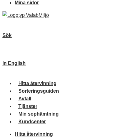
Mina sidor
Sök
In English
Hitta återvinning
Sorteringsguiden
Avfall
Tjänster
Min sophämtning
Kundcenter
Hitta återvinning