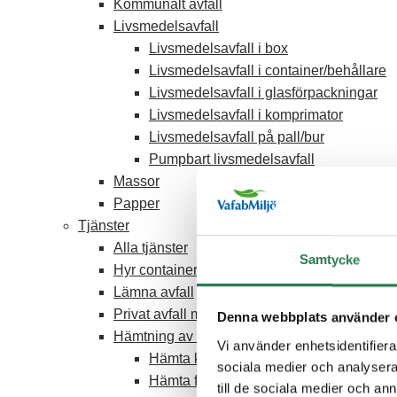
Kommunalt avfall
Livsmedelsavfall
Livsmedelsavfall i box
Livsmedelsavfall i container/behållare
Livsmedelsavfall i glasförpackningar
Livsmedelsavfall i komprimator
Livsmedelsavfall på pall/bur
Pumpbart livsmedelsavfall
Massor
Papper
Tjänster
Alla tjänster
Samtycke
Hyr container
Lämna avfall
Privat avfall med företagsbil
Denna webbplats använder 
Hämtning av avfall
Vi använder enhetsidentifierar
Hämta kommunalt avfall
sociala medier och analysera 
Hämta farligt avfall
till de sociala medier och a