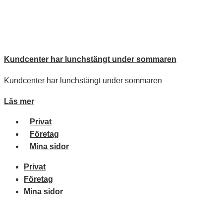
Till innehåll
Kundcenter har lunchstängt under sommaren
Kundcenter har lunchstängt under sommaren
Läs mer
Privat
Företag
Mina sidor
Privat
Företag
Mina sidor
Meny