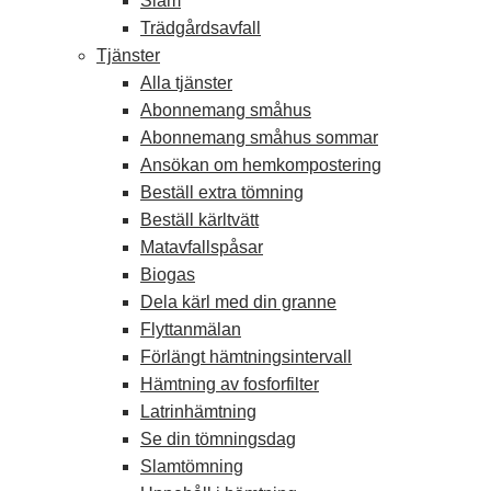
Slam
Trädgårdsavfall
Tjänster
Alla tjänster
Abonnemang småhus
Abonnemang småhus sommar
Ansökan om hemkompostering
Beställ extra tömning
Beställ kärltvätt
Matavfallspåsar
Biogas
Dela kärl med din granne
Flyttanmälan
Förlängt hämtningsintervall
Hämtning av fosforfilter
Latrinhämtning
Se din tömningsdag
Slamtömning