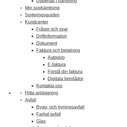
Uppehåll i hämtning
Min sophämtning
Sorteringsguiden
Kundcenter
Frågor och svar
Driftinformation
Dokument
Faktura och betalning
Autogiro
E-faktura
Förstå din faktura
Digitala brevlådor
Kontakta oss
Hitta anläggning
Avfall
Bygg- och rivningsavfall
Farligt avfall
Glas