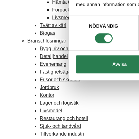
Hämta övrigt avfall
med annan information som du 
Förpackningsinsamling för verksamhet
Livsmedelsavfall i biobox
Samtyckesval
Tvätt av kärl
NÖDVÄNDIG
Biogas
Branschlösningar
Bygg, riv och anläggning
Detaljhandel
Avvisa
Evenemang
Fastighetsägare och Brf
Frisör och skönhet
Jordbruk
Kontor
Lager och logistik
Livsmedel
Restaurang och hotell
Sjuk- och tandvård
Tillverkande industri