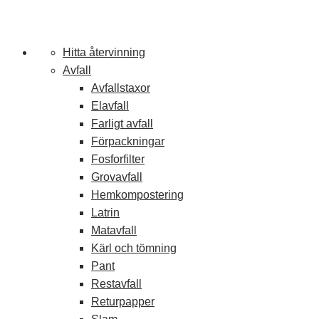
Stäng meny
Hitta återvinning
Avfall
Avfallstaxor
Elavfall
Farligt avfall
Förpackningar
Fosforfilter
Grovavfall
Hemkompostering
Latrin
Matavfall
Kärl och tömning
Pant
Restavfall
Returpapper