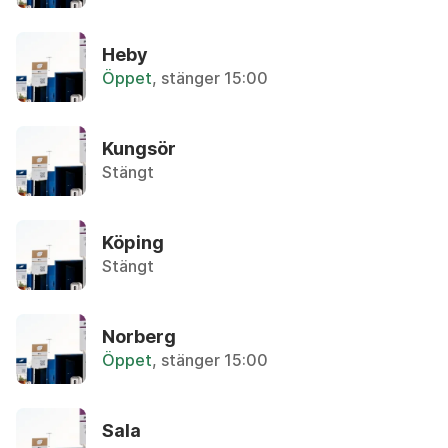
P
Aluminiumfolie/-form
Heby
R
Återvinningsstation, Metallförpackningar
Öppet
, stänger 15:00
S
T
Aluminiumfolie/form
U
Kungsör
Återvinningsstation, Metallförpackningar
V
Stängt
W
Ammoniak
Återbruket, Farligt avfall
Y
Köping
Z
Stängt
Ammunition
Ä
Övrigt, Polisen
Å
Norberg
Ö
Ampull
Öppet
, stänger 15:00
Övrigt, Apoteket
Sala
Analog kamera