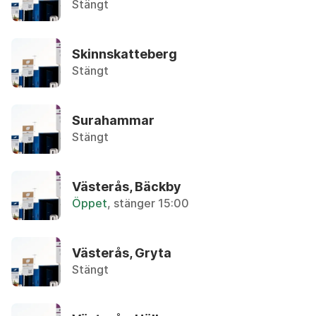
Återbruket, Metallskrot
Stängt
Anteckningspapper
Skinnskatteberg
Återvinningsstation, Tidningar
Stängt
Armaturer
Återbruket, Ljuskällor
Surahammar
Stängt
Asbest
Privatpersoner kan lämna in max 30 liter utan tr
Västerås, Bäckby
Asfalt (mindre mängder)
Öppet
, stänger 15:00
Återbruket, Tegel, kakel och betong
Västerås, Gryta
Aska
Stängt
Övrigt, Restavfall - Gröna kärlet
Avfettningsmedel