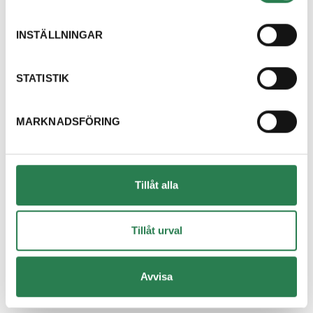
Dricksglas
Återbruket, Isolering
INSTÄLLNINGAR
Dryckestråg (papper runt flerpack)
Återvinningsstation, Pappersförpackningar. Eller p
STATISTIK
Duschdraperi
MARKNADSFÖRING
Återbruket, Tapeter, takpapp och gummi
Duschvägg
Återbruket, Fönster
Tillåt alla
DVD-skiva
Övrigt, Restavfall - Gröna kärlet
Tillåt urval
Däck med fälg
Avvisa
Återbruket, Däck