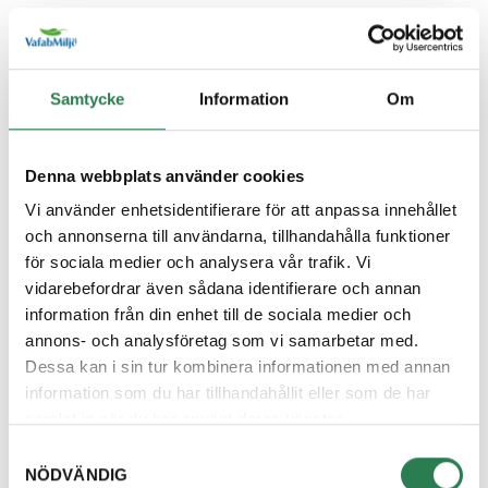
Återbruket, Farligt avfall
Diskborste
Samtycke
Information
Om
Övrigt, Restavfall - Gröna kärlet
Diskett
Denna webbplats använder cookies
Övrigt, Restavfall - Gröna kärlet
Vi använder enhetsidentifierare för att anpassa innehållet
och annonserna till användarna, tillhandahålla funktioner
Diskmaskin
för sociala medier och analysera vår trafik. Vi
Återbruket, Vitvaror
vidarebefordrar även sådana identifierare och annan
information från din enhet till de sociala medier och
Diskmedelsflaska
annons- och analysföretag som vi samarbetar med.
Återvinningsstation, Plastförpackningar. Eller plas
Dessa kan i sin tur kombinera informationen med annan
information som du har tillhandahållit eller som de har
Disktrasa
samlat in när du har använt deras tjänster.
Övrigt, Restavfall - Gröna kärlet
Samtyckesval
NÖDVÄNDIG