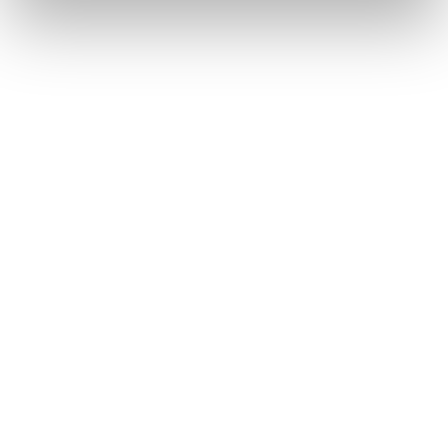
Däck utan fälg
Återbruket, Däck
Dörr med mindre glaspartier
Återbruket, Soffor och sängar
E
E-ciggarett (elcigarett)
Återbruket, Småelektronik
Elapparat
Återbruket, Småelektronik
Elkabel
Återbruket, Kabelskrot