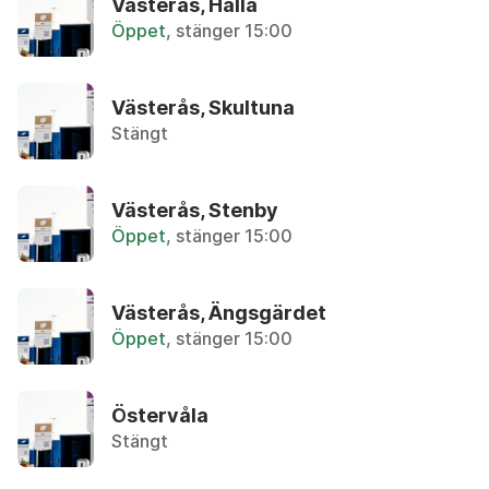
Västerås, Hälla
Återbruket, Farligt avfall
Öppet
, stänger 15:00
Avloppsrör i plast
Återbruket, Plast och frigolit
Västerås, Skultuna
Stängt
Avokadokärna
Övrigt, Matavfall - Bruna kärlet
Västerås, Stenby
Öppet
, stänger 15:00
B
Västerås, Ängsgärdet
Badkar
Öppet
, stänger 15:00
Återbruket, Metallskrot
Bag-in-box, kartong
Östervåla
Återvinningsstation, Pappersförpackningar. Eller 
Stängt
Bag-in-box, påse med tapp