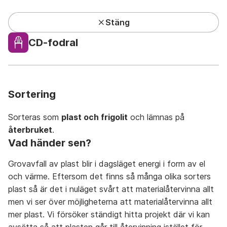
Stäng
Kundcenter har lunchstängt under sommaren
CD-fodral
Privat
Företag
Mina sidor
Sök
Meny
Sortering
Sorteras som
plast och frigolit
och lämnas på
återbruket
.
Vad händer sen?
Avfall A-Ö
På återbruket
På återvinningsstation
Grovavfall av plast blir i dagsläget energi i form av el
och värme. Eftersom det finns så många olika sorters
plast så är det i nuläget svårt att materialåtervinna allt
men vi ser över möjligheterna att materialåtervinna allt
mer plast. Vi försöker ständigt hitta projekt där vi kan
A