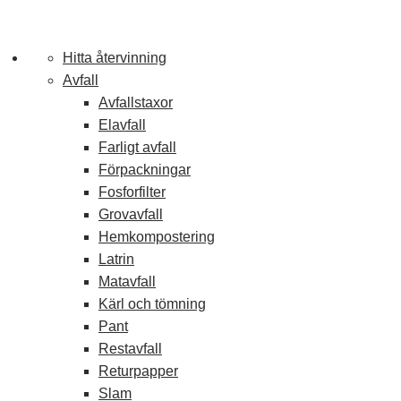
Stäng meny
Hitta återvinning
Avfall
Avfallstaxor
Elavfall
Farligt avfall
Förpackningar
Fosforfilter
Grovavfall
Hemkompostering
Latrin
Matavfall
Kärl och tömning
Pant
Restavfall
Returpapper
Slam