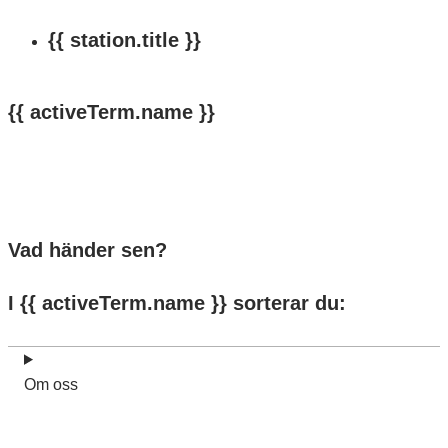
{{ station.title }}
{{ activeTerm.name }}
Stäng
Vad händer sen?
I {{ activeTerm.name }} sorterar du:
Om oss