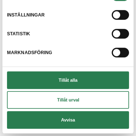
Lågstadiet
Mellanstadiet – Gymnasiet och SFI
INSTÄLLNINGAR
Om miljöinformatörerna
Din avfallshantering
STATISTIK
Mina sidor
MARKNADSFÖRING
Faktura och betalning
Abonnemang
Mina sidor
Tillåt alla
Faktura och betalning
Abonnemang
Tillåt urval
Om webbplatsen
Inställningar för Cookies
Avvisa
Om Cookies
Personuppgiftshantering