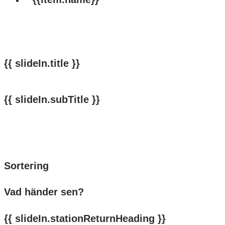
{{ slideIn.title }}
{{ slideIn.subTitle }}
Tillbaka
Stäng
Sortering
Vad händer sen?
{{ slideIn.stationReturnHeading }}