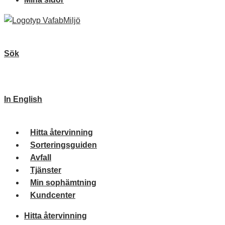
Sök
In English
Hitta återvinning
Sorteringsguiden
Avfall
Tjänster
Min sophämtning
Kundcenter
Hitta återvinning