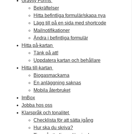
Gravity Forms
Bekräftelser
Hitta befintliga formulär/skapa nya
Lägg till på en sida med shortcode
Mailnotifikationer
Ändra i befintliga formulär
Hitta på-kartan
Tänk på att!
Uppdatera kartan och behållare
Hitta till-kartan
Biogasmackarna
En anläggning saknas
Mobila återbruket
ImBox
Jobba hos oss
Klarspråk och tonalitet
Checklista för att sätta igång
Hur ska du skriva?