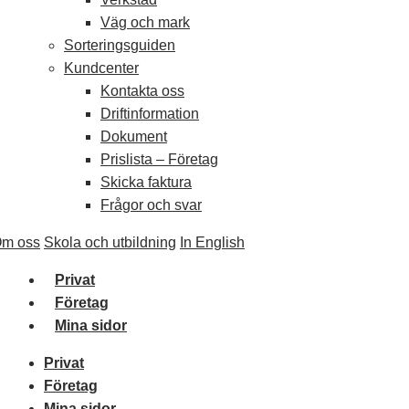
Väg och mark
Sorteringsguiden
Kundcenter
Kontakta oss
Driftinformation
Dokument
Prislista – Företag
Skicka faktura
Frågor och svar
m oss
Skola och utbildning
In English
Privat
Företag
Mina sidor
Privat
Företag
Mina sidor