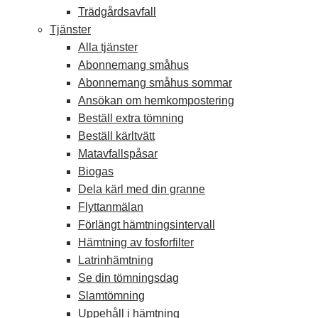
Trädgårdsavfall
Tjänster
Alla tjänster
Abonnemang småhus
Abonnemang småhus sommar
Ansökan om hemkompostering
Beställ extra tömning
Beställ kärltvätt
Matavfallspåsar
Biogas
Dela kärl med din granne
Flyttanmälan
Förlängt hämtningsintervall
Hämtning av fosforfilter
Latrinhämtning
Se din tömningsdag
Slamtömning
Uppehåll i hämtning