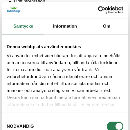
Driftinformation
Dokument
Kontakta oss
Samtycke
Information
Om
Frågor och svar
Driftinformation
Denna webbplats använder cookies
Dokument
Vi använder enhetsidentifierare för att anpassa innehållet
Kontakta oss
och annonserna till användarna, tillhandahålla funktioner
Skola och utbildning
för sociala medier och analysera vår trafik. Vi
vidarebefordrar även sådana identifierare och annan
Förskola
information från din enhet till de sociala medier och
annons- och analysföretag som vi samarbetar med.
Lågstadiet
Dessa kan i sin tur kombinera informationen med annan
Mellanstadiet – Gymnasiet och SFI
information som du har tillhandahållit eller som de har
samlat in när du har använt deras tjänster.
Om miljöinformatörerna
Samtyckesval
Förskola
NÖDVÄNDIG