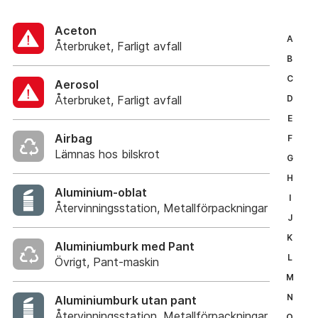
Aceton
A
Återbruket, Farligt avfall
B
C
Aerosol
Återbruket, Farligt avfall
D
E
Airbag
F
Lämnas hos bilskrot
G
H
Aluminium-oblat
I
Återvinningsstation, Metallförpackningar
J
K
Aluminiumburk med Pant
L
Övrigt, Pant-maskin
M
N
Aluminiumburk utan pant
Återvinningsstation, Metallförpackningar
O