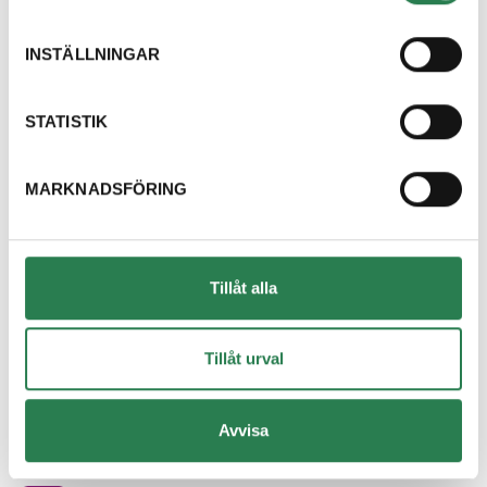
Dricksglas
Återbruket, Isolering
INSTÄLLNINGAR
Dryckestråg (papper runt flerpack)
Återvinningsstation, Pappersförpackningar. Eller p
STATISTIK
Duschdraperi
MARKNADSFÖRING
Återbruket, Tapeter, takpapp och gummi
Duschvägg
Återbruket, Fönster
Tillåt alla
DVD-skiva
Övrigt, Restavfall - Gröna kärlet
Tillåt urval
Däck med fälg
Avvisa
Återbruket, Däck