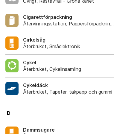
Övrigt, Restavfall - Gröna kärlet
Cigarettförpackning
Återvinningsstation, Pappersförpackningar. Eller p
Cirkelsåg
Återbruket, Småelektronik
Cykel
Återbruket, Cykelinsamling
Cykeldäck
Återbruket, Tapeter, takpapp och gummi
D
Dammsugare