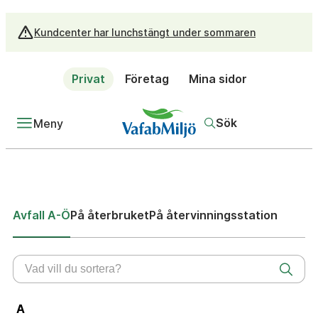
Kundcenter har lunchstängt under sommaren
Privat
Företag
Mina sidor
Sök
Meny
Avfall A-Ö
På återbruket
På återvinningsstation
A