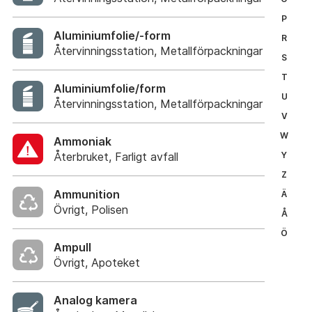
P
Aluminiumfolie/-form
R
Återvinningsstation, Metallförpackningar
S
T
Aluminiumfolie/form
U
Återvinningsstation, Metallförpackningar
V
W
Ammoniak
Återbruket, Farligt avfall
Y
Z
Ammunition
Ä
Övrigt, Polisen
Å
Ö
Ampull
Övrigt, Apoteket
Analog kamera