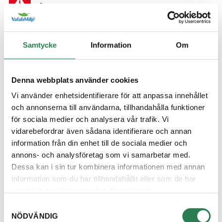
Återbruket, Farligt avfall
Diskborste
Samtycke
Information
Om
Övrigt, Restavfall - Gröna kärlet
Diskett
Denna webbplats använder cookies
Övrigt, Restavfall - Gröna kärlet
Vi använder enhetsidentifierare för att anpassa innehållet
och annonserna till användarna, tillhandahålla funktioner
Diskmaskin
för sociala medier och analysera vår trafik. Vi
Återbruket, Vitvaror
vidarebefordrar även sådana identifierare och annan
information från din enhet till de sociala medier och
Diskmedelsflaska
annons- och analysföretag som vi samarbetar med.
Återvinningsstation, Plastförpackningar. Eller plas
Dessa kan i sin tur kombinera informationen med annan
information som du har tillhandahållit eller som de har
Disktrasa
samlat in när du har använt deras tjänster.
Övrigt, Restavfall - Gröna kärlet
Samtyckesval
NÖDVÄNDIG