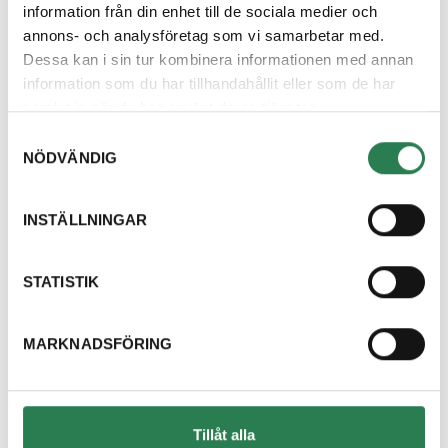
information från din enhet till de sociala medier och
annons- och analysföretag som vi samarbetar med.
Dessa kan i sin tur kombinera informationen med annan
information som du har tillhandahållit eller som de har
Hittar du inte svar
samlat in när du har använt deras tjänster.
på din fråga?
Samtyckesval
NÖDVÄNDIG
Välkommen att kontakta oss, vi finns här för
att hjälpa dig och svara på dina frågor.
INSTÄLLNINGAR
Kontakta oss
STATISTIK
MARKNADSFÖRING
Om oss
Kundcenter
Tillåt alla