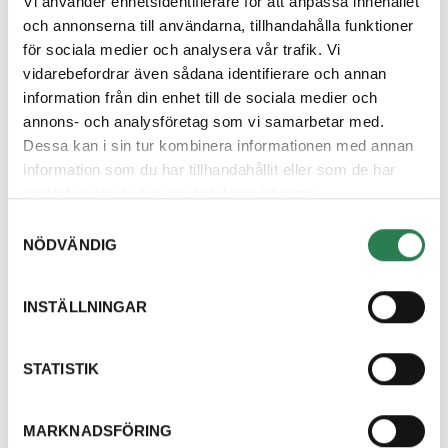
Vi använder enhetsidentifierare för att anpassa innehållet
att upptäcka i tid.
och annonserna till användarna, tillhandahålla funktioner
för sociala medier och analysera vår trafik. Vi
Undvik att besöka Återbruket under perioder när
vidarebefordrar även sådana identifierare och annan
antalet besökare är större än vanligt. Till exempel på
information från din enhet till de sociala medier och
lördagar, söndagar och långhelger.
annons- och analysföretag som vi samarbetar med.
Dessa kan i sin tur kombinera informationen med annan
Visa omtanke för varandra och stressa inte.
information som du har tillhandahållit eller som de har
samlat in när du har använt deras tjänster.
Samtyckesval
NÖDVÄNDIG
Hittar du inte svar
INSTÄLLNINGAR
på din fråga?
Välkommen att kontakta oss, vi finns här för
STATISTIK
att hjälpa dig och svara på dina frågor.
Kontakta oss
MARKNADSFÖRING