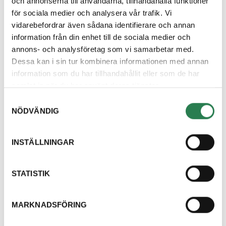
och annonserna till användarna, tillhandahålla funktioner
för sociala medier och analysera vår trafik. Vi
Du kan även lämna aluminiumburkar och flaskor, både
vidarebefordrar även sådana identifierare och annan
med och utan pant, i de blåa kärlen som finns
information från din enhet till de sociala medier och
uppställda på samtliga återbruk. Dessa burkar och
annons- och analysföretag som vi samarbetar med.
flaskor skickas till Returpack.
Dessa kan i sin tur kombinera informationen med annan
information som du har tillhandahållit eller som de har
samlat in när du har använt deras tjänster.
Samtyckesval
Hittar du inte svar
NÖDVÄNDIG
på din fråga?
INSTÄLLNINGAR
Välkommen att kontakta oss, vi finns här för
att hjälpa dig och svara på dina frågor.
STATISTIK
Kontakta oss
MARKNADSFÖRING