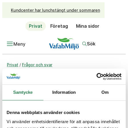
Kundcenter har lunchstängt under sommaren
Privat
Företag
Mina sidor
Sök
Meny
/
Privat
Frågor och svar
Fråga
Kan jag lämna pant på
Återbruket?
Samtycke
Information
Om
Svar
Ja. I Pantamera Express-maskinen kan du panta
mycket på en gång. Pantmaskinen finns på
Denna webbplats använder cookies
återbruket Bäckby i Västerås samt på återbruket i
Vi använder enhetsidentifierare för att anpassa innehållet
Enköping och Köping.