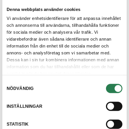
slamtömning, hur gör
jag?
Denna webbplats använder cookies
Vi använder enhetsidentifierare för att anpassa innehållet
Svar
och annonserna till användarna, tillhandahålla funktioner
Oftast ärver du som ny ägare den förra ägarens
för sociala medier och analysera vår trafik. Vi
abonnemang och får då en bekräftelse ifrån när
vidarebefordrar även sådana identifierare och annan
ägarbytet är gjort och information om vilket
information från din enhet till de sociala medier och
abonnemang som finns. Har den förra ägaren
annons- och analysföretag som vi samarbetar med.
osorterat abonnemang eller andra beviljade
Dessa kan i sin tur kombinera informationen med annan
undantag, till exempel hemkompost eller
information som du har tillhandahållit eller som de har
kvartalstömning skickar vi ut en blankett för
samlat in när du har använt deras tjänster.
abonnemangsval. Fyll då i den och skicka in till oss så
Samtyckesval
löser vi resten.
NÖDVÄNDIG
INSTÄLLNINGAR
Hittar du inte svar
STATISTIK
på din fråga?