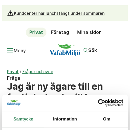
Kundcenter har lunchstängt under sommaren
Privat
Företag
Mina sidor
Sök
Meny
/
Privat
Frågor och svar
Fråga
Jag är ny ägare till en
fastighet och vill ha
abonnemang på
sophämtning och
Samtycke
Information
Om