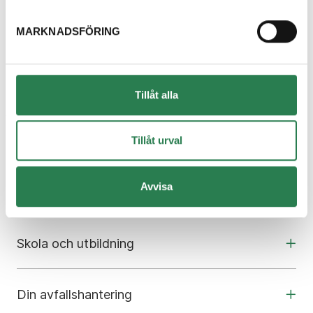
Välkommen att kontakta oss, vi finns här för
MARKNADSFÖRING
att hjälpa dig och svara på dina frågor.
Kontakta oss
Tillåt alla
Om oss
Tillåt urval
Avvisa
Kundcenter
Skola och utbildning
Din avfallshantering