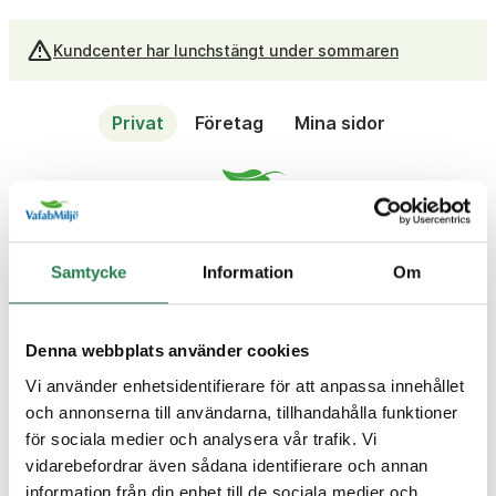
Kundcenter har lunchstängt under sommaren
Privat
Företag
Mina sidor
Sök
Meny
Samtycke
Information
Om
/
Privat
Frågor och svar
Fråga
Besiktigar ni slam- eller
Denna webbplats använder cookies
avloppstank?
Vi använder enhetsidentifierare för att anpassa innehållet
Svar
och annonserna till användarna, tillhandahålla funktioner
Nej, vi utför inga besiktningar på tankar. Kontakta
för sociala medier och analysera vår trafik. Vi
valfri entreprenör.
vidarebefordrar även sådana identifierare och annan
information från din enhet till de sociala medier och