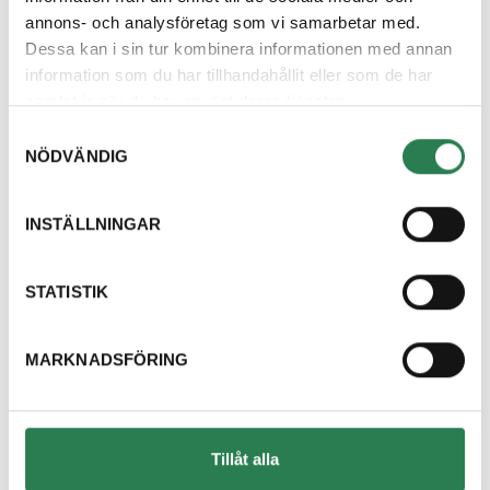
annons- och analysföretag som vi samarbetar med.
Dessa kan i sin tur kombinera informationen med annan
Hittar du inte svar
information som du har tillhandahållit eller som de har
samlat in när du har använt deras tjänster.
på din fråga?
Samtyckesval
NÖDVÄNDIG
Välkommen att kontakta oss, vi finns här för
att hjälpa dig och svara på dina frågor.
INSTÄLLNINGAR
Kontakta oss
STATISTIK
Om oss
MARKNADSFÖRING
Kundcenter
Tillåt alla