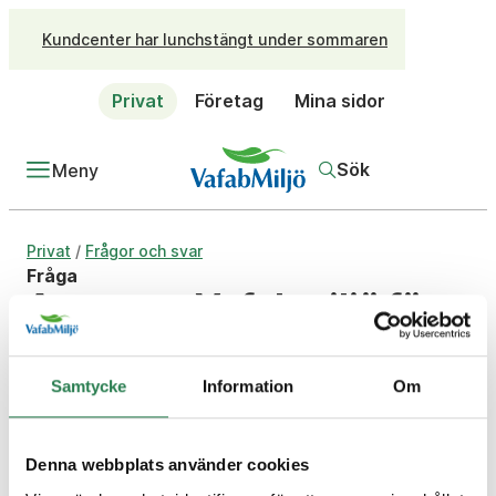
Kundcenter har lunchstängt under sommaren
Privat
Företag
Mina sidor
Sök
Meny
/
Privat
Frågor och svar
Fråga
Ansvarar Vafabmiljö för
alla gamla
soptippar/deponier i vår
Samtycke
Information
Om
region?
Svar
Denna webbplats använder cookies
Nej. Vafabmiljö ansvarar för de större deponierna.