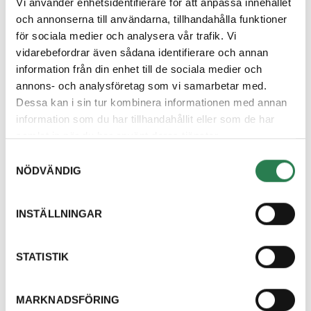
Vi använder enhetsidentifierare för att anpassa innehållet
Sänkmossen i Fagersta, Isätra i Sala, Annelund i
och annonserna till användarna, tillhandahålla funktioner
Enköping, Vätterskoga i Skinnskatteberg, Norsa i
för sociala medier och analysera vår trafik. Vi
Köping och Gryta i Västerås. Därutöver finns det
vidarebefordrar även sådana identifierare och annan
många nedlagda deponier som kommunerna själva har
information från din enhet till de sociala medier och
ansvar för. Vissa av dessa är klassade som riskklass 1
annons- och analysföretag som vi samarbetar med.
och 2 i MIFO-klassificering och dessa deponier ska
Dessa kan i sin tur kombinera informationen med annan
åtgärdas först.
information som du har tillhandahållit eller som de har
samlat in när du har använt deras tjänster.
Samtyckesval
NÖDVÄNDIG
Hittar du inte svar
INSTÄLLNINGAR
på din fråga?
Välkommen att kontakta oss, vi finns här för
STATISTIK
att hjälpa dig och svara på dina frågor.
Kontakta oss
MARKNADSFÖRING