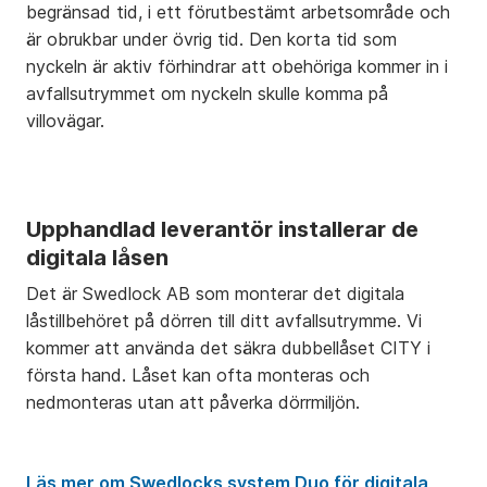
begränsad tid, i ett förutbestämt arbetsområde och
är obrukbar under övrig tid. Den korta tid som
nyckeln är aktiv förhindrar att obehöriga kommer in i
avfallsutrymmet om nyckeln skulle komma på
villovägar.
Upphandlad leverantör installerar de
digitala låsen
Det är Swedlock AB som monterar det digitala
låstillbehöret på dörren till ditt avfallsutrymme. Vi
kommer att använda det säkra dubbellåset CITY i
första hand. Låset kan ofta monteras och
nedmonteras utan att påverka dörrmiljön.
Läs mer om Swedlocks system Duo för digitala