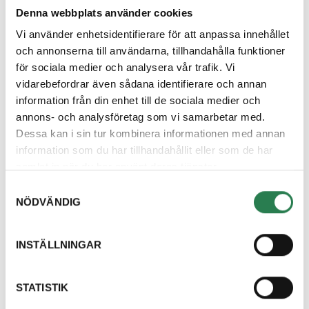
Minskad risk för olovlig kopiering av nycklar
Denna webbplats använder cookies
De digitala nycklarna går endast till avfallsutrymmet
Vi använder enhetsidentifierare för att anpassa innehållet
och fungerar bara under den begränsade tiden av
och annonserna till användarna, tillhandahålla funktioner
ett arbetspass och är obrukbara under övrig tid.
för sociala medier och analysera vår trafik. Vi
vidarebefordrar även sådana identifierare och annan
information från din enhet till de sociala medier och
Godkännande av installationen
annons- och analysföretag som vi samarbetar med.
Berörda fastighetsägare kommer få ett brev med
Dessa kan i sin tur kombinera informationen med annan
information om digital nyckelhantering. Inget svar
information som du har tillhandahållit eller som de har
tolkas som ett tyst godkännande av installationen.
samlat in när du har använt deras tjänster.
Om du inte vill godkänna installationen behöver du
Samtyckesval
ställa ut dina kärl på tömningsdagen för att undvika
NÖDVÄNDIG
att bli debiterad en avgift enligt avfallstaxan kapitel
C.2 ”Manuell hantering”. Då behöver vi få information
INSTÄLLNINGAR
om detta, vänligen kontakta vårt kundcenter.
STATISTIK
Frågor?