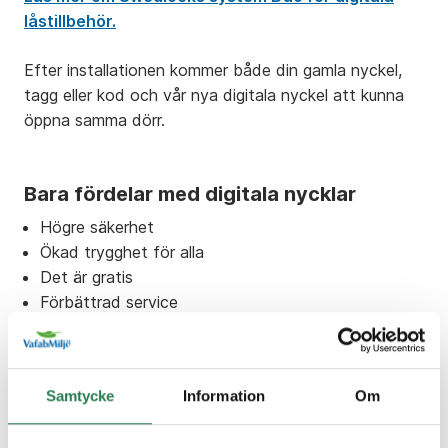
låstillbehör.
Efter installationen kommer både din gamla nyckel,
tagg eller kod och vår nya digitala nyckel att kunna
öppna samma dörr.
Bara fördelar med digitala nycklar
Högre säkerhet
Ökad trygghet för alla
Det är gratis
Förbättrad service
Du behöver inte längre låna ut nycklar till våra
chaufförer
Snabbare extratömningar
Samtycke
Information
Om
Färre avvikelser
Färre nycklar i omlopp