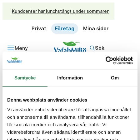
Kundcenter har lunchstängt under sommaren
Privat
Företag
Mina sidor
Sök
Meny
/
Företag
Frågor och svar
Fråga
Samtycke
Information
Om
Var kan jag läsa mer om
Vafabmiljös ekonomi?
Denna webbplats använder cookies
Svar
Vi använder enhetsidentifierare för att anpassa innehållet
Du kan läsa mer i vår Årsredovisning och
och annonserna till användarna, tillhandahålla funktioner
verksamhetsberättelse (under rubriken Rapporter) på
för sociala medier och analysera vår trafik. Vi
vafabmiljo.se/kundcenter/dokument
vidarebefordrar även sådana identifierare och annan
information från din enhet till de sociala medier och