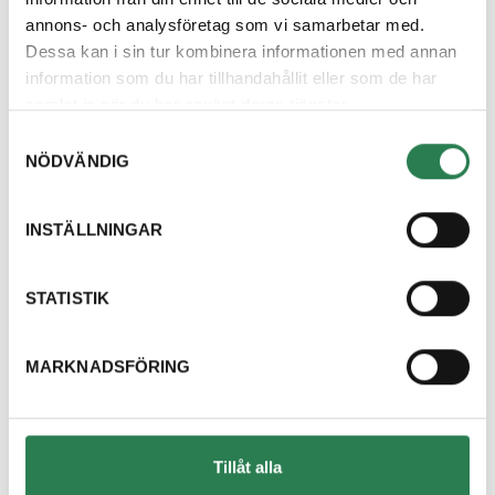
annons- och analysföretag som vi samarbetar med.
Dessa kan i sin tur kombinera informationen med annan
Hittar du inte svar
information som du har tillhandahållit eller som de har
samlat in när du har använt deras tjänster.
på din fråga?
Samtyckesval
NÖDVÄNDIG
Välkommen att kontakta oss, vi finns här för
att hjälpa dig och svara på dina frågor.
INSTÄLLNINGAR
Kontakta oss
STATISTIK
Om oss
MARKNADSFÖRING
Kundcenter
Tillåt alla