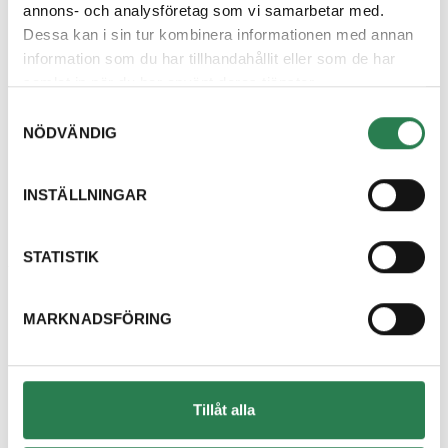
annons- och analysföretag som vi samarbetar med.
Dessa kan i sin tur kombinera informationen med annan
Hittar du inte svar
information som du har tillhandahållit eller som de har
samlat in när du har använt deras tjänster.
på din fråga?
Samtyckesval
NÖDVÄNDIG
Välkommen att kontakta oss, vi finns här för
att hjälpa dig och svara på dina frågor.
INSTÄLLNINGAR
Kontakta oss
STATISTIK
Om oss
MARKNADSFÖRING
Kundcenter
Tillåt alla