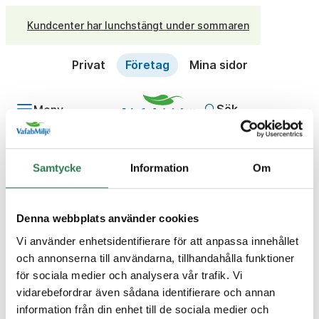
Kundcenter har lunchstängt under sommaren
Privat
Företag
Mina sidor
Sök
Meny
/
Företag
Frågor och svar
Samtycke
Information
Om
Fråga
Var hittar jag mitt
kundnummer?
Denna webbplats använder cookies
Vi använder enhetsidentifierare för att anpassa innehållet
Svar
och annonserna till användarna, tillhandahålla funktioner
Ditt kundnummer står på fakturan längst upp till
för sociala medier och analysera vår trafik. Vi
höger.
vidarebefordrar även sådana identifierare och annan
information från din enhet till de sociala medier och