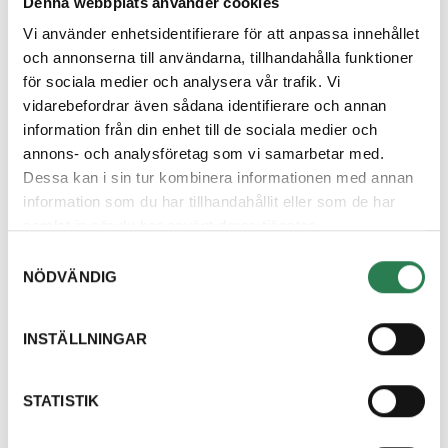
Denna webbplats använder cookies
Skrymmande förpackningar ska däremot samlas in på
Återbruken eller en Återvinningsstation (gröna
Vi använder enhetsidentifierare för att anpassa innehållet
containrar).
och annonserna till användarna, tillhandahålla funktioner
för sociala medier och analysera vår trafik. Vi
Dessa förpackningar ingår
inte
i det som ska samlas
vidarebefordrar även sådana identifierare och annan
in fastighetsnära och som producenterna ersätter.
information från din enhet till de sociala medier och
annons- och analysföretag som vi samarbetar med.
Om det finns plats i sin
miljöbod
även för
Dessa kan i sin tur kombinera informationen med annan
skrymmande förpackningar, så är det tillåtet att
information som du har tillhandahållit eller som de har
samla in även dessa och betala extra för den
samlat in när du har använt deras tjänster.
tömningen.
Samtyckesval
NÖDVÄNDIG
Hittar du inte svar
INSTÄLLNINGAR
på din fråga?
STATISTIK
Välkommen att kontakta oss, vi finns här för