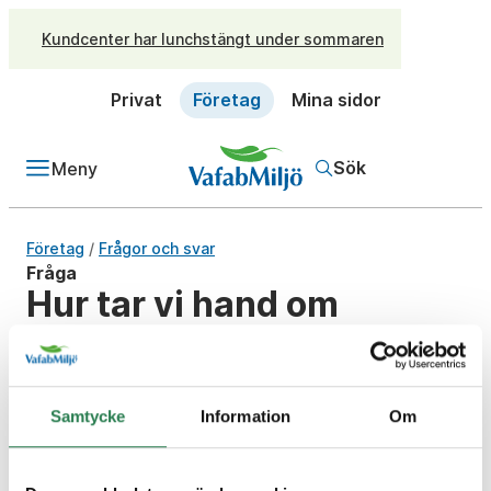
Kundcenter har lunchstängt under sommaren
Privat
Företag
Mina sidor
Sök
Meny
/
Företag
Frågor och svar
Fråga
Hur tar vi hand om
wellpapp i
samfälligheten?
Samtycke
Information
Om
Svar
Små förpackningar av wellpapp kan vikas ihop och
samlas in med övriga pappersförpackningar.