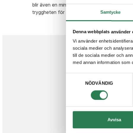
blir även en minskad risk för olovlig kopierin
tryggheten för alla.
Samtycke
Denna webbplats använder 
Vi använder enhetsidentifierar
sociala medier och analysera 
till de sociala medier och a
med annan information som du 
Hittar
Samtyckesval
NÖDVÄNDIG
Välkommen att kont
Avvisa