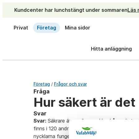
Kundcenter har lunchstängt under sommaren
Läs 
Privat
Företag
Mina sidor
Hitta anläggning
/
Företag
Frågor och svar
Fråga
Hur säkert är det
Svar
Svar:
Säkrare än vanliga
nycklar
.
Låsen är te
finns i 120 andra kommuner och används bla
nycklarna fungerar bara under den begränsade