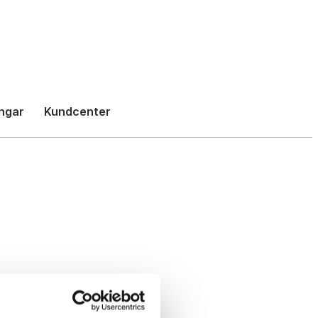
h
ngar
Kundcenter
gen
et