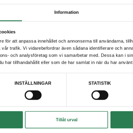
g och försvunna nycklar. Genom den digitala lösningen ökar vi
Information
cookies
e för att anpassa innehållet och annonserna till användarna, tillh
vår trafik. Vi vidarebefordrar även sådana identifierare och anna
nnons- och analysföretag som vi samarbetar med. Dessa kan i sin
har tillhandahållit eller som de har samlat in när du har använt 
 du inte svar på din
INSTÄLLNINGAR
STATISTIK
akta oss, vi finns här för att hjälpa dig och sv
Kontakta oss
Tillåt urval