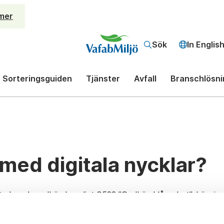
mer
Sök
In Englis
Sorteringsguiden
Tjänster
Avfall
Branschlösni
 med digitala nycklar?
stade och godkända enligt 3522 ”Godkänd låsenhet”
.
Lösnin
nd annat av SOS Alarm och Räddningstjänsten.
De digitala
 tiden av ett arbetspass och är obrukbara under övrig tid.
D