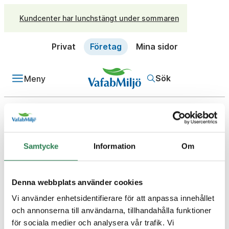
Kundcenter har lunchstängt under sommaren
Privat
Företag
Mina sidor
Sök
Meny
/
Företag
Frågor och svar
Fråga
Hur dimensioneras en
Samtycke
Information
Om
miljöbod på bästa sätt?
Svar
Denna webbplats använder cookies
Börja med att titta i Avfall Sveriges handbok för
Vi använder enhetsidentifierare för att anpassa innehållet
avfallsutrymmen.
Där finns en dime
n
si
o
neringstabell
och annonserna till användarna, tillhandahålla funktioner
på sida
20 som går att använda sig av.
Kontakta
för sociala medier och analysera vår trafik. Vi
gärna oss för att få mer råd och tips.