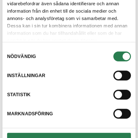
vidarebefordrar även sådana identifierare och annan
information från din enhet till de sociala medier och
Du hittar Avfall Sveriges handbok
här
.
annons- och analysföretag som vi samarbetar med.
Dessa kan i sin tur kombinera informationen med annan
information som du har tillhandahållit eller som de har
samlat in när du har använt deras tjänster.
Hittar du inte svar
Samtyckesval
NÖDVÄNDIG
på din fråga?
Välkommen att kontakta oss, vi finns här för
INSTÄLLNINGAR
att hjälpa dig och svara på dina frågor.
Kontakta oss
STATISTIK
MARKNADSFÖRING
Om oss