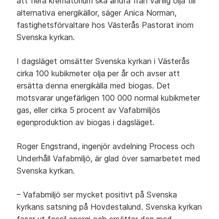
att flera krematorium ska ändra från vanlig olja till
alternativa energikällor, säger Anica Norman,
fastighetsförvaltare hos Västerås Pastorat inom
Svenska kyrkan.
I dagsläget omsätter Svenska kyrkan i Västerås
cirka 100 kubikmeter olja per år och avser att
ersätta denna energikälla med biogas. Det
motsvarar ungefärligen 100 000 normal kubikmeter
gas, eller cirka 5 procent av Vafabmiljös
egenproduktion av biogas i dagsläget.
Roger Engstrand, ingenjör avdelning Process och
Underhåll Vafabmiljö, är glad över samarbetet med
Svenska kyrkan.
– Vafabmiljö ser mycket positivt på Svenska
kyrkans satsning på Hovdestalund. Svenska kyrkan