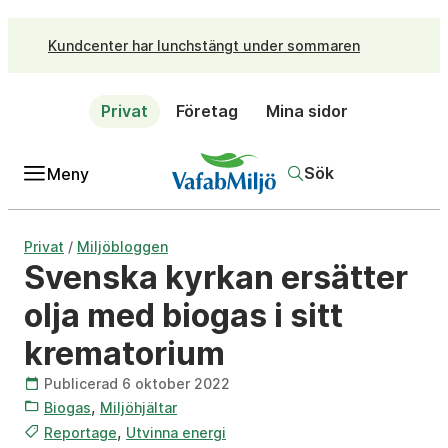
Kundcenter har lunchstängt under sommaren
Privat
Företag
Mina sidor
Sök
Meny
/
Privat
Miljöbloggen
Svenska kyrkan ersätter
olja med biogas i sitt
krematorium
Publicerad 6 oktober 2022
,
Biogas
Miljöhjältar
,
Reportage
Utvinna energi