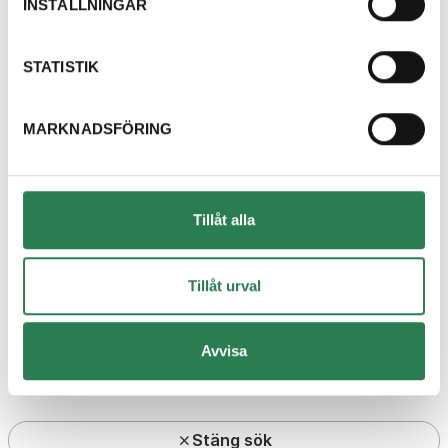
INSTÄLLNINGAR
Kundcenter
STATISTIK
MARKNADSFÖRING
Skola och utbildning
Din avfallshantering
Tillåt alla
Tillåt urval
Om webbplatsen
Inställningar för Cookies
Avvisa
Om Cookies
Personuppgiftshantering
Stäng sök