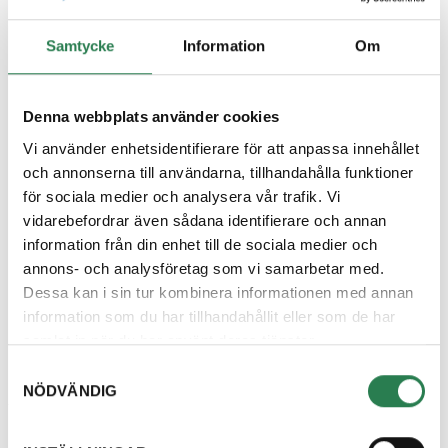
Samtycke
Information
Om
Denna webbplats använder cookies
Vi använder enhetsidentifierare för att anpassa innehållet
och annonserna till användarna, tillhandahålla funktioner
för sociala medier och analysera vår trafik. Vi
vidarebefordrar även sådana identifierare och annan
information från din enhet till de sociala medier och
annons- och analysföretag som vi samarbetar med.
Miljöhjältar
Dessa kan i sin tur kombinera informationen med annan
Film – Vår berättelse
information som du har tillhandahållit eller som de har
samlat in när du har använt deras tjänster.
Alla artiklar
Samtyckesval
NÖDVÄNDIG
Om oss