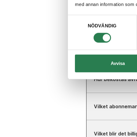
med annan information som du 
Samtyckesval
Vad kan jag själv
NÖDVÄNDIG
Vad menas med at
Avvisa
Hur bekostas avf
Vilket abonnemang
Vilket blir det b