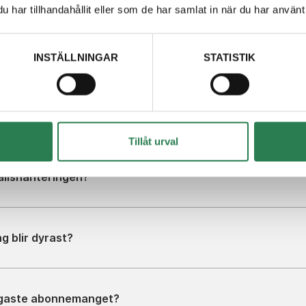
har tillhandahållit eller som de har samlat in när du har använt 
 göra för att minska min kostnad för sophämtning?
INSTÄLLNINGAR
STATISTIK
t taxan ska vara miljöstyrande?
Tillåt urval
allshanteringen?
 blir dyrast?
illigaste abonnemanget?