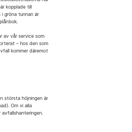
r kopplade till
s i gröna tunnan är
 plånbok.
r av vår service som
sorterat – hos den som
avfall kommer däremot
n största höjningen är
ad). Om vi alla
r avfallshanteringen.