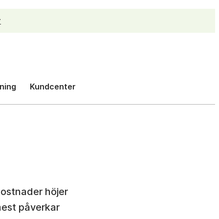
r
h
ning
Kundcenter
kostnader höjer
mest påverkar