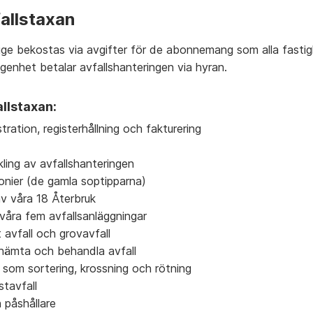
fallstaxan
rige bekostas via avgifter för de abonnemang som alla fastig
ägenhet betalar avfallshanteringen via hyran.
allstaxan:
tration, registerhållning och fakturering
ling av avfallshanteringen
onier (de gamla soptipparna)
av våra 18 Återbruk
våra fem avfallsanläggningar
t avfall och grovavfall
 hämta och behandla avfall
 som sortering, krossning och rötning
stavfall
 påshållare