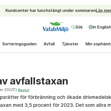
Kundcenter har lunchstängt under sommaren
Läs me
Sök
In Englis
Sorteringsguiden
Avfall
Tjänster
Min sophämt
av avfallstaxan
er 2022
Beslut
ppsrätter för förbränning och ökade drivmedels
taxan med 3,5 procent för 2023. Det som allra 