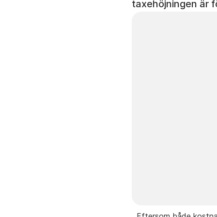
taxehöjningen är f
Eftersom både kostnad