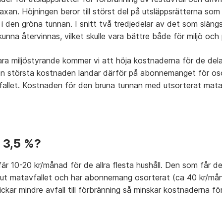
axan. Höjningen beror till störst del på utsläppsrätterna som ä
 i den gröna tunnan. I snitt två tredjedelar av det som släng
kunna återvinnas, vilket skulle vara bättre både för miljö och
ara miljöstyrande kommer vi att höja kostnaderna för de dela
Den största kostnaden landar därför på abonnemanget för o
vfallet. Kostnaden för den bruna tunnan med utsorterat mat
 3,5 %?
r 10-20 kr/månad för de allra flesta hushåll. Den som får de
 ut matavfallet och har abonnemang osorterat (ca 40 kr/mån
ickar mindre avfall till förbränning så minskar kostnaderna fö