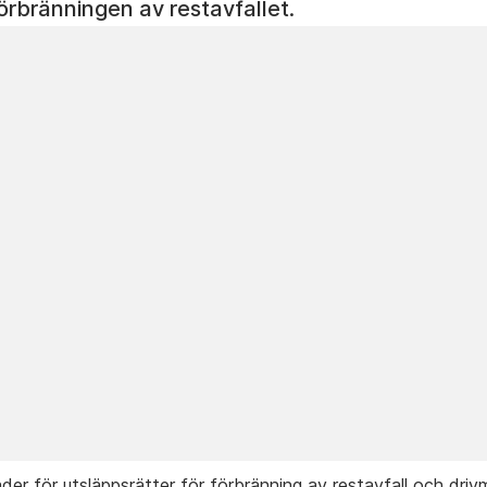
örbränningen av restavfallet.
er för utsläppsrätter för förbränning av restavfall och dri